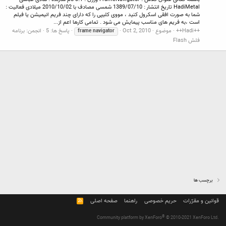
HadiMetal تاریخ انتشار : 1389/07/10 شمسی مصادف با 2010/10/02 میلادی فعالیت :
شما به صورت افقی اسکرول کنید ، مووی کلیپی را که دارای چند فریم انیمیشن یا فیلم
است ،به فریم های مناسب پیمایش می شود . تمامی کارها اعم از...
++Hadi++
موضوع
Oct 2, 2010
پاسخ ها: 5
انجمن:
برنامه
frame
navigator
فلش Flash
برچسب ها
قوانین و مقرّرات
حریم خصوصی
راهنما
صفحه اصلی
R
S
S
®
Community platform by XenForo
© 2010-2021 XenForo Ltd.