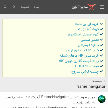
ورود
عضویت
خرید آی پی ثابت
فروشگاه ابزارلند
گروه صنعتی اسکندری
تعمیر صندلی
داتلود انیمیشن
خرید IP ثابت کاور تریدر
خرید سرور HP ماهان شبکه
ربات قیمت گذاری دیجی کالا
قیمت طلا GOLD
چسب کاشی ساروج
برچسب ها
frame navigator
خیلی مهم :کلاس FrameNavigator آپدیت شد - حتما یه سر
به اینجا بزنید ...
باسمه تعالی عنوان کلاس : FrameNavigator ورژن : 3.1 نام سازنده : هادی عباسی -