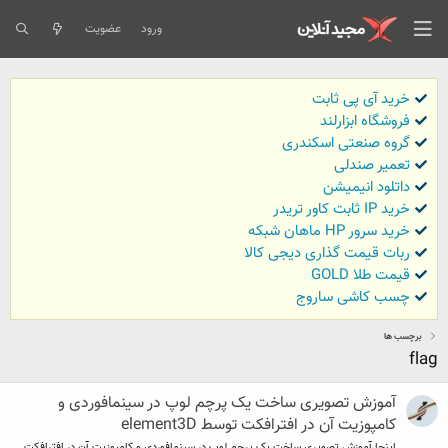
ورود
عضویت
خرید آی پی ثابت
فروشگاه ابزارلند
گروه صنعتی اسکندری
تعمیر صندلی
داتلود انیمیشن
خرید IP ثابت کاور تریدر
خرید سرور HP ماهان شبکه
ربات قیمت گذاری دیجی کالا
قیمت طلا GOLD
چسب کاشی ساروج
برچسب ها
flag
آموزش تصویری ساخت یک پرچم لوپ در سینمافوردی و
کامپوزیت آن در افترافکت توسط element3D
اینجا آموزش تصویری ساخت یک پرچم لوپ در سینمافوردی و کامپوزیت آن در افترافکت