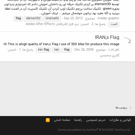
توسط element3D پر کردم.تکنیک حرفه ای رو داخلش اموزش دادم که امیدوارم بدردتون
بخوره:green: تکنیک ساخت پرچم تکنیک لوپ کردن آن تکنیک اکسپرت آن در المنت لطفا
ببینید و اگه مفید بود براتون خوشحال میشم.... لینک آموزش...
madar graphic
موضوع
Sep 25, 2013
flag
element3d
cinema4d
پاسخ ها: 2
انجمن:
نرم افزار افترافکتز Adobe After Effects
المنت
IRAN,s Flag
Hi This is ahigh quality of Iran,s Flag I use of 3DS Max for produce this image
r_m_pc
موضوع
Dec 26, 2008
پاسخ ها: 1
انجمن:
iran
flag
iran
flag
گالری سه‌بعدی
برچسب ها
قوانین و مقرّرات
حریم خصوصی
راهنما
صفحه اصلی
R
S
S
®
Community platform by XenForo
© 2010-2021 XenForo Ltd.