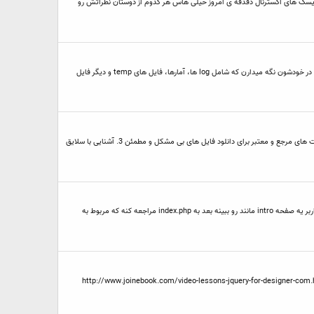
دیسک های اکسترنال دقدقه ی امروز خیلی هاس هر کدوم از دوستان نظراتش رو
دوستان خسته نباشید همونطور که میدونید سایت های که کنترل پنل Cpanel دارن امکان بک آپ گرفتن از کل یا قسمتی از هاست رو میدن؟ این بک آپ ها همه چیه هاست رو در خودشون نگه میدارن که شامل log ها، آمارها، فایل های temp و دیگر فایل
دوستان این تاپیک چند هدف اصلی داره: 1. بحث و مشورت در مورد اینکه به صرفه ترین نوع فایل های دانلودی برای هر شخص و سلیقه ای چه نوعی میباشد. 2. آشنایی با سایت های مرجع و معتبر برای دانلود فایل های بی مشکل و مطمئن 3. آشنایی با سلایق
دوستان خسته نباشید من الان دارم استارت یه بخشه جدید از سایتم رو میزنم هسته سایت رو وردپرس گرفتم منتها میخوام با اینکه وردپرس و فایل هاش تو root هست اول کاربر یه صفحه intro مانند رو ببینه بعد به index.php مراجعه کنه که مربوط به
http://www.joinebook.com/video-lessons-jquery-for-designer-com.html Video lessons jQuery for Designer.com MO,