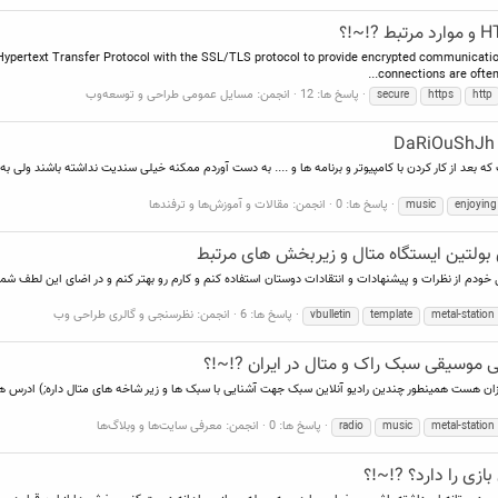
Hypertext Transfer Protocol with the SSL/TLS protocol to provide encrypted communicatio
connections are often
پاسخ ها: 12
انجمن:
مسایل عمومی طراحی و توسعه‌وب
secure
https
http
پاسخ ها: 0
انجمن:
مقالات و آموزش‌ها و ترفندها
music
enjoying
ی بولتین ایستگاه متال و زیربخش های مرتبط
ل خودم از نظرات و پیشنهادات و انتقادات دوستان استفاده کنم و کارم رو بهتر کنم و در اضای این لطف 
پاسخ ها: 6
انجمن:
نظرسنجی و گالری طراحی وب
vbulletin
template
metal-station
 موسیقی سبک راک و متال در ایران ?!~!؟
پاسخ ها: 0
انجمن:
معرفی سایت‌ها و وبلاگ‌ها
radio
music
metal-station
زی را دارد؟ ?!~!؟