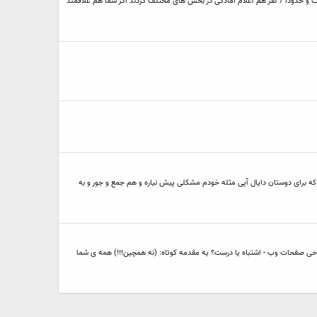
دوستان خسته نباشید برای اینکه یه تجربه ای کسب کنیم و کار گروهی و دوستانه ای داشته باشیم میخوایم ما هم یه مجله ی بازی ماهانه درست کنیم یخش ها از این قرار هست و حدودا 7 نفر هم اعلام آمادگی در بخش های مختلف کردند اگر شما هم علاقمند
رد تو طراحی این رادیو سعی کردم هم سبک باشه که برای دوستان دایال آپی مثله خودم مشکلی پیش نیاره و هم جمع و جور و به
 من میخواستم یه تغییراتی تویه قالبه خودم بدم گفتم بد نیس یه نظر سنجی و همه پرسی هم در این مورد داشته باشیم که: استفاده از فرمت PNG در طراحی صفحات وب - اشتباه یا درست؟ یه مقدمه کوتاه: (نه همچین!!!) همه ی شما