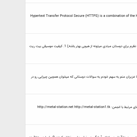
Hypertext Transfer Protocol Secure (HTTPS) is a combination of the 
دوستان این مقاله که مینویسم حاصل حدودا 10 سال تجربه ای هست که بعد از کار کردن با کامپیوتر و برنامه ها و .... به دست آوردم ممکنه خیلی سندیت نداشته باشند ولی به نظرم برای دوستان مبتدی میتونه از هیچی بهتر باشه;) 1. کیفیت موسیقی بیت ریت
شما عزیزان منم به سهم خودم به سوالات دوستانی که میخوان همچین چیزایی رو در
دوستان این سایت هم حدودا پس از 3 سال فعالیت در اختیار شما عزیزان هست همینطور چندین رادیو آنلاین سبک جهت آشنایی با سبک ها و زیر شاخه های متال داره;) ادرس های مرتبط با انجمن: http://metal-station.net http://metal-station1.tk