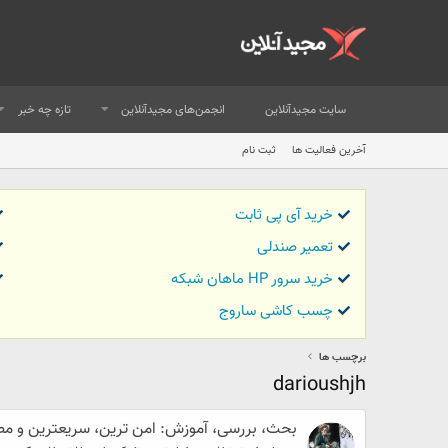
سایت مجیدآنلاین
انجمن‌های مجیدآنلاین
تازه چه خبر
آخرین فعالیت ها
ثبت نام
خرید آی پی ثابت
تعمیر صندلی
خرید سرور HP ماهان شبکه
چسب کاشی ساروج
برچسب ها
darioushjh
بحث، بررسی، آموزش: امن ترین، سریعترین و مطمئن ترین 