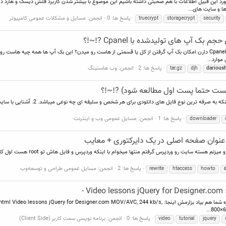
ورد این قبیل اطلاعات با هم صحبتی داشته باشیم این موضوع با بیشتر شدن کاربرد فلش دیسک و هارد 
ا و سایت های...
پاسخ ها: 0
انجمن:
مسایل و مشکلات عمومی کامپیوتر
truecrypt
storagecrypt
security
آپ های تولیدشده با Cpanel ?!~!؟
وارد...
پاسخ ها: 2
انجمن:
وب هاستینگ
tar.gz
djh
darious
 پست حتما پست اول مطالعه شود) ?!~!؟
پاسخ ها: 1
انجمن:
مسایل عمومی وب و اینترنت
downloader
پاسخ ها: 2
انجمن:
مسایل عمومی طراحی و توسعه‌وب
rewrite
htaccess
howto
-
دوستان اینو برای خودم مستقیم کردم که دانلود کنم گفتم شاید به کاره شما هم بیاد بزارمش اینجا: V/AVC, 244 kb/s
800×60
پاسخ ها: 0
انجمن:
برنامه نویسی سمت کاربر (Client Side)
video
tutorial
jquery