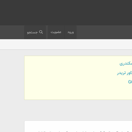
ورود
عضویت
جستجو
کندری