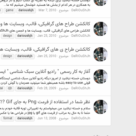
به همکاری در هر کدام از بخش ها هستید خوشحال میشیم که ما...
DaRiOuShJh
موضوع
Mar 7, 2010
e
game
darioushjh
کالکشن طراح های گرافیکی، قالب، وبسایت ها و انجمن های 
کالکشن طراحی های گرافیکی، قالب، وبسایت ها و انجمن های DaRiOuShJh ?!؟
DaRiOuShJh
موضوع
Jan 25, 2010
design
darioushjh
کالکشن طراح ی های گرافیکی، قالب، وبسایت ها و انجمن ها
DaRiOuShJh
موضوع
Jan 25, 2010
design
darioushjh
آغاز به کار رسمی " رادیو آنلاین سبک شناسی " ایس
قولی easy to use باشه همینطور شما میتونید همزمان با گوش کردن هر...
DaRiOuShJh
موضوع
Feb 28, 2009
al
djh
darioushjh
نظر شما در استفاده از فرمت Png به جای Gif ?!؟
حتما تا به حال به مراتب از فرمت های gif یا jpg در طراحی ها یا عکس...
DaRiOuShJh
موضوع
Jun 13, 2008
format
darioushjh