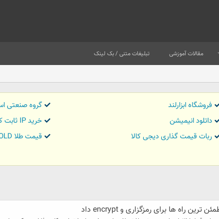
مقالات آموزشی
تبلیغات متنی / بک لینک
فروشگاه ابزارلند
گروه صنعتی اس
داتلود انیمیشن
خرید IP ثابت کاور تریدر
ربات قیمت گذاری دیجی کالا
قیمت طلا GOLD
راه ها برای رمزگزاری و encrypt داد