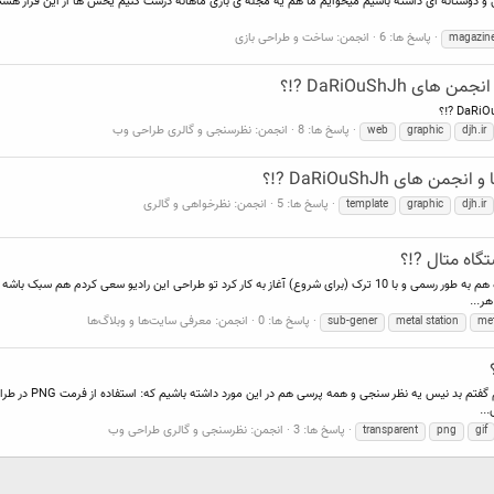
پاسخ ها: 6
انجمن:
ساخت و طراحی بازی
magazin
DaRiOuShJh ?!؟
پاسخ ها: 8
انجمن:
نظرسنجی و گالری طراحی وب
web
graphic
djh.ir
ی DaRiOuShJh ?!؟
پاسخ ها: 5
انجمن:
نظرخواهی و گالری
template
graphic
djh.ir
تگاه متال ?!؟
دوستان خسته نباشید از امروز دیگه رادیو آنلاین سبک شناسی ایستگاه هم به طور رسمی و با 10 ترک (برای شروع) آغاز به کار ک
پاسخ ها: 0
انجمن:
معرفی سایت‌ها و وبلاگ‌ها
sub-gener
metal station
met
سلام و خسته نباشید
پاسخ ها: 3
انجمن:
نظرسنجی و گالری طراحی وب
transparent
png
gif