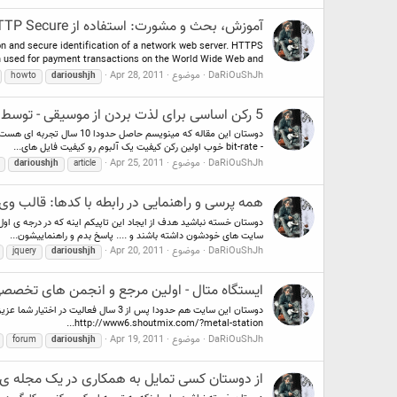
آموزش، بحث و مشورت: استفاده از HTTP Secure و موارد مرتبط ?!~!؟
n and secure identification of a network web server. HTTPS
 used for payment transactions on the World Wide Web and...
DaRiOuShJh
موضوع
Apr 28, 2011
howto
darioushjh
5 رکن اساسی برای لذت بردن از موسیقی - توسط DaRiOuShJh
- bit-rate خوب اولین رکن کیفیت یک آلبوم رو کیفیت فایل های...
DaRiOuShJh
موضوع
Apr 25, 2011
darioushjh
article
همه پرسی و راهنمایی در رابطه با کدها: قالب و
دوستان خسته نباشید هدف از ایجاد این تاپیکم اینه که در درجه ی او
سایت های خودشون داشته باشند و .... پاسخ بدم و راهنماییشون...
DaRiOuShJh
موضوع
Apr 20, 2011
jquery
darioushjh
ایستگاه متال - اولین مرجع و انجمن های تخصصی
http://www6.shoutmix.com/?metal-station...
DaRiOuShJh
موضوع
Apr 19, 2011
forum
darioushjh
از دوستان کسی تمایل به همکاری در یک مجله ی با