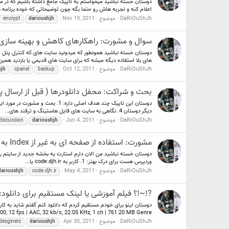
دوستان خسته نباشید میخواستم یه تاپیک جامع داشته باشیم که در م
اعلام کنه و تجربه هاش رو حتما بگه چون توضیحاتی که خوده برنامه ه
DaRiOuShJh
موضوع
Nov 19, 2011
encrypt
darioushjh
سوال و مشورت: راهکارهای کاهش و بهینه سازی حجم بک 
های بلا استفاده دیگه میشه که برای سایت های قدیمی یا بازدید همین م
DaRiOuShJh
موضوع
Oct 12, 2011
hjh
cpanel
backup
بحث و شراکت: محفل دانلودرها ( قبل از ارسال
دیگر دوستان 4. نگاهی به سایت های فایل هاستینگ و ترفند های...
DaRiOuShJh
موضوع
Jun 4, 2011
discussion
darioushjh
مشورت: استفاده از صفحه ای به غیر از Index به عنوان صفحه اصلی در یک دایرکتوری + معایب
وردپرس هست برای درک بهتر: 1. کاربر به code.djh.ir یا...
DaRiOuShJh
موضوع
May 4, 2011
darioushjh
code.djh.ir
?!~!؟ فیلم آموزشی یا لینک مستقیم برای دانلود: Video lessons jQuery for Designer.com 
0, 12 fps | AAC, 32 kb/s, 22.05 KHz, 1 ch | 761.20 MB Genre...
DaRiOuShJh
موضوع
Apr 30, 2011
desginers
darioushjh