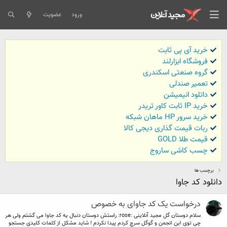
ورود
عضویت
خرید آی پی ثابت
فروشگاه ابزارلند
گروه صنعتی اسکندری
تعمیر صندلی
داتلود انیمیشن
خرید IP ثابت کاور تریدر
خرید سرور HP ماهان شبکه
ربات قیمت گذاری دیجی کالا
قیمت طلا GOLD
چسب کاشی ساروج
برچسب ها
دانلود کد جاوا
درخواست یک کد جاوای به خصوص
سلام دوستان گل مجید آنلاینی :rose: راستش دوستان دنبال یه کد جاوا می گشتم ولی هر
چی توی این انجمن و گوگل سرچ کردم پیدا نکردم ! شاید مشکل از کلمات کلیدی جستجو