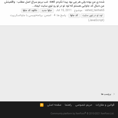
شده ی من بوده ولی هر چی بود پیدا نکردم :sad: خب بریم سراغ اصل مطلب : واقعیتش
من دنبال کد جاوایی هستم که لود تو در تو رو توی سایت ایجاد...
vahed_tanha65
موضوع
Jul 15, 2011
جاوا
جدید
دانلود
کد
جاوا
پاسخ ها: 4
انجمن:
برنامه‌نویسی با جاوااسکریپت
لود تو در توی سایت
کد
جاوا
(JavaScript)
برچسب ها
قوانین و مقرّرات
حریم خصوصی
راهنما
صفحه اصلی
R
S
S
®
Community platform by XenForo
© 2010-2021 XenForo Ltd.