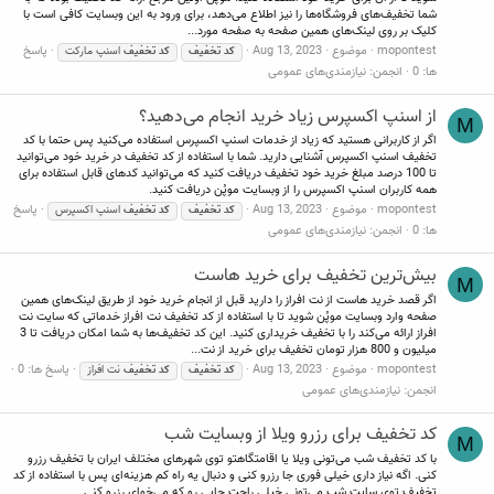
شما تخفیف‌های فروشگاه‌ها را نیز اطلاع می‌دهد، برای ورود به این وبسایت کافی است با
کلیک بر روی لینک‌های همین صفحه به صفحه مورد...
mopontest
موضوع
Aug 13, 2023
پاسخ
کد
تخفیف
کد
تخفیف
اسنپ مارکت
ها: 0
انجمن:
نیازمندی‌های عمومی
از اسنپ اکسپرس زیاد خرید انجام می‌دهید؟
M
اگر از کاربرانی هستید که زیاد از خدمات اسنپ اکسپرس استفاده می‌کنید پس حتما با کد
تخفیف اسنپ اکسپرس آشنایی دارید. شما با استفاده از کد تخفیف در خرید خود می‌توانید
تا 100 درصد مبلغ خرید خود تخفیف دریافت کنید که می‌توانید کدهای قابل استفاده برای
همه کاربران اسنپ اکسپرس را از وبسایت موپُن دریافت کنید.
mopontest
موضوع
Aug 13, 2023
پاسخ
کد
تخفیف
کد
تخفیف
اسنپ اکسپرس
ها: 0
انجمن:
نیازمندی‌های عمومی
بیش‌ترین تخفیف برای خرید هاست
M
اگر قصد خرید هاست از نت افراز را دارید قبل از انجام خرید خود از طریق لینک‌های همین
صفحه وارد وبسایت موپُن شوید تا با استفاده از کد تخفیف نت افراز خدماتی که سایت نت
افراز ارائه می‌کند را با تخفیف خریداری کنید. این کد تخفیف‌ها به شما امکان دریافت تا 3
میلیون و 800 هزار تومان تخفیف برای خرید از نت...
mopontest
موضوع
Aug 13, 2023
پاسخ ها: 0
کد
تخفیف
کد
تخفیف
نت افراز
انجمن:
نیازمندی‌های عمومی
کد تخفیف برای رزرو ویلا از وبسایت شب
M
با کد تخفیف شب می‌‌تونی ویلا یا اقامتگاهتو توی شهرهای مختلف ایران با تخفیف رزرو
کنی. اگه نیاز داری خیلی فوری جا رزرو کنی و دنبال یه راه کم هزینه‌ای پس با استفاده از کد
تخفیف توی سایت شب می‌تونی خیلی راحت جایی رو که می‌خوای رزرو کنی