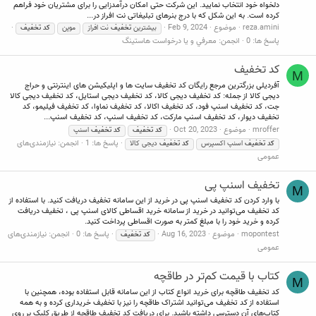
دلخواه خود انتخاب نمایید. این شرکت حتی امکان درآمدزایی را برای مشتریان خود فراهم
کرده است. به این شکل که با درج بنرهای تبلیغاتی نت افراز در...
reza.amini
موضوع
Feb 9, 2024
بیشترین
تخفیف
نت افراز
موپن
کد
تخفیف
پاسخ ها: 0
انجمن:
معرفي و يا درخواست هاستينگ
کد تخفیف
M
آفردیلی بزرگترین مرجع رایگان کد تخفیف سایت ها و اپلیکیشن های اینترنتی و حراج
دیجی کالا از جمله: کد تخفیف دیجی کالا، کد تخفیف دیجی استایل، کد تخفیف دیجی کالا
جت، کد تخفیف اسنپ فود، کد تخفیف اکالا، کد تخفیف نماوا، کد تخفیف فیلیمو، کد
تخفیف دیوار، کد تخفیف اسنپ مارکت، کد تخفیف اسنپ، کد تخفیف اسنپ...
mroffer
موضوع
Oct 20, 2023
کد
تخفیف
کد
تخفیف
اسنپ
پاسخ ها: 1
انجمن:
نیازمندی‌های
کد
تخفیف
اسنپ اکسپرس
کد
تخفیف
دیجی کالا
عمومی
تخفیف اسنپ پی
M
با وارد کردن کد تخفیف اسنپ پی در خرید از این سامانه تخفیف دریافت کنید. با استفاده از
کد تخفیف می‌توانید در خرید از سامانه خرید اقساطی کالای اسنپ پی ، تخفیف دریافت
کرده و خرید خود را با مبلغ کمتر به صورت اقساطی پرداخت کنید.
mopontest
موضوع
Aug 16, 2023
پاسخ ها: 0
انجمن:
نیازمندی‌های
کد
تخفیف
عمومی
کتاب با قیمت کم‌تر در طاقچه
M
کد تخفیف طاقچه برای خرید انواع کتاب از این سامانه قابل استفاده بوده، همچنین با
استفاده از کد تخفیف می‌توانید اشتراک طاقچه را نیز با تخفیف خریداری کرده و به همه
کتاب‌های آن دسترسی داشته باشید. برای دریافت کد تخفیف طاقچه از طریق کلیک بر روی