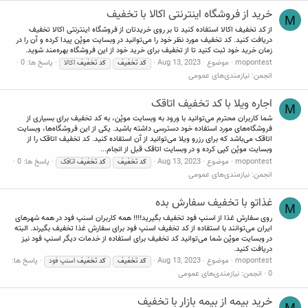
خرید از فروشگاه اینترنتی اکالا با تخفیف
M
از کد تخفیف اکالا استفاده کنید تا بر روی خریدتان از فروشگاه اینترنتی اکالا تخفیف
دریافت کنید. کد تخفیف مورد نظر خود را می‌توانید در وبسایت موپُن پیدا کرده و آن را در
زمان خرید خود ثبت کنید تا از تخفیف برای خرید خود از این فروشگاه بهره‌مند شوید.
mopontest
موضوع
Aug 13, 2023
پاسخ ها: 0
کد
تخفیف
کد
تخفیف
اکالا
انجمن:
نیازمندی‌های عمومی
اجاره ویلا با کد تخفیف اتاقک
M
شما کاربران محترم می‌توانید با ورود به وبسایت موپُن، به کد تخفیف برای بسیاری از
فروشگاه‌های مورد استفاده خود دسترسی داشته باشید. یکی از این فروشگاه‌ها، وبسایت
اتاقک می‌باشد که برای رزرو ویلا می‌توانید از آن استفاده کنید. کد تخفیف اتاقک را از
وبسایت موپُن کپی کرده و در وبسایت اتاقک قبل از انجام...
mopontest
موضوع
Aug 13, 2023
پاسخ ها: 0
کد
تخفیف
کد
تخفیف
اتاقک
انجمن:
نیازمندی‌های عمومی
غذاتو با تخفیف سفارش بده
M
روی سفارش غذا از اسنپ فود تخفیف بگیرید!!!! همه کاربران اسنپ فود در همه شهرهای
ایران می‌توانند با استفاده از کد تخفیف اسنپ فود برای سفارش غذا تخفیف بگیرند. البته
در وبسایت موپُن شما می‌توانید کد تخفیف برای استفاده از خدمات دیگر اسنپ فود نیز
دریافت کنید.
mopontest
موضوع
Aug 13, 2023
پاسخ ها:
کد
تخفیف
کد
تخفیف
اسنپ فود
0
انجمن:
نیازمندی‌های عمومی
خرید بیمه از بیمه بازار با تخفیف
M