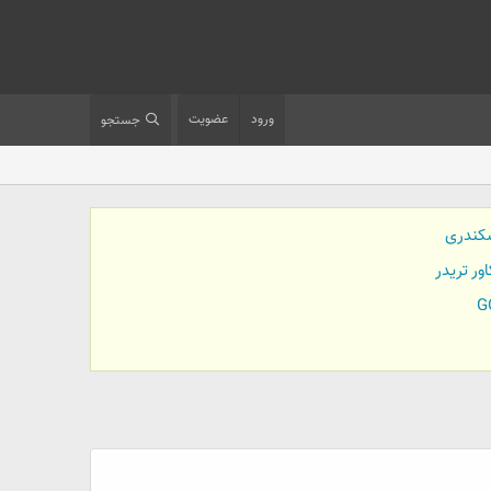
ورود
عضویت
جستجو
کندری