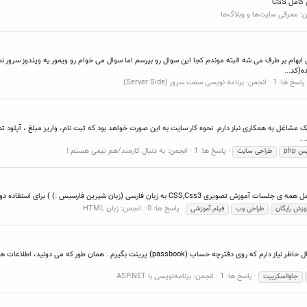
ن:
معرفی سایت‌ها و وبلاگ‌ها
 ابهام بر طرف می شه البته موندم کجا این سوال رو بپرسم اما سوال می خوام رو ویمور یه ویندوز سرور
(کد...
پاسخ ها: 1
انجمن:
برنامه نویسی سمت سرور (Server Side)
ک مشاغل به همکاری نباز دارم. نحوه کار سایت به این صورت خواهد بود که ثبت نام، واریز مبلغ ، آپل
پاسخ ها: 1
انجمن:
به دنبال کارمند/هم تیمی هستم !
 php
طراحی سایت
 :) ) برای استفاده دوستان قرار می گیرد. التماس دعا. لینک همه ی جلسات
پاسخ ها: 0
انجمن:
زبان HTML
وزش رایگان
طراحی وب
فیلم آموزشی
با سلام من روی یک سیستم بانکی کار می کنم با (asp.net (vb و در حال حاظر نیاز دارم که روی
پاسخ ها: 1
انجمن:
برنامه‌نویسی با ASP.NET
جاوااسکریپت