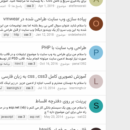
برای یادگیری سریع و کامل CSS ، به وبسایت ما مراجعه کنید. آموزش کامل CSS
atefenoorali
موضوع
Apr 1, 2019
پاسخ ها: 0
انجم
css
3
پیاده سازی وب سایت طراحی شده در vmwear
O
با سلام شاید عنوان سوال کمی بی ربط باشه اما بعد توضیحات من این
شده یه این وب سرو (از یک ویندوز دیگه) وب سایت از قبل طراحی شده
ordebehesht
موضوع
Jan 12, 2018
php
http
css
3
طراحی وب سایت با PHP
P
با سلام من برای طراحی یه وب سایت با موضوع تبلیغات و در قالب بان
صورت نیاز توسط ادمین سایت میتونه انجام بشه. قالب PSD کار توسط...
pana1392
موضوع
Oct 16, 2016
3
css
html 5
برنامه نویس
آموزش تصویری کامل css , css3 به زبان فارسی
L
با سلام به دوستان محترم و کسب اجازه از ادمین عزیز. در زیر لینک کامل همه ی جلسات آموزش تصویری CSS,Css3 به زبان فارسی (زبان شیرین فارسیس
learningtv.ir
موضوع
Jul 13, 2014
3
css
learningtv.ir
آم
پرینت بر روی دفترچه اقساط
S
راه حلی برای این موضوع داره ؟ ج
sali22
موضوع
May 23, 2014
javascript
css
3
asp.net