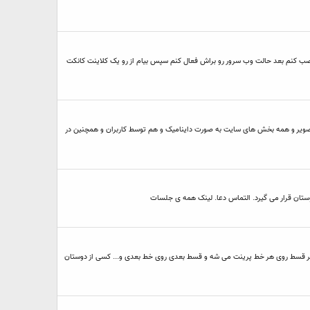
 نصب کنم بعد حالت وب سرور رو براش فعال کنم سپس بیام از رو یک کلاینت کانکت
ود تصویر و همه بخش های سایت به صورت داینامیک و هم توسط کاربران و همچنین در
 دفترچه حساب (passbook) پرینت بگیرم . همان طور که می دونید، اطلاعات هر قسط روی هر خط پرینت می شه و قسط بعدی روی خط بعدی و... کسی از دوستان