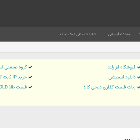
مقالات آموزشی
تبلیغات متنی / بک لینک
فروشگاه ابزارلند
گروه صنعتی اس
داتلود انیمیشن
خرید IP ثابت کاور تریدر
ربات قیمت گذاری دیجی کالا
قیمت طلا GOLD