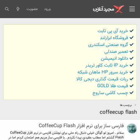
ورود
عضویت
خرید آی پی ثابت
فروشگاه ابزارلند
گروه صنعتی اسکندری
تعمیر صندلی
داتلود انیمیشن
خرید IP ثابت کاور تریدر
خرید سرور HP ماهان شبکه
ربات قیمت گذاری دیجی کالا
قیمت طلا GOLD
چسب کاشی ساروج
برچسب ها
coffeecup flash
فارسی ساز برای نرم افزار CoffeeCup Flash
سلام . امروز تو گوگل خیلی دنبال راه حلی برای نوشتن فارسی در نرم افزار CoffeeCup
Flash گشتم اما مطلب مفیدی پیدا نکردم . با فارسی ساز مریم هم امتحان کردم اما در