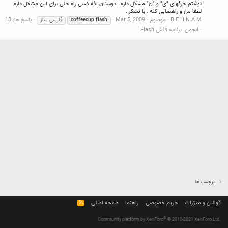
نوشتم حرفهای "ی" و "ن" مشکل داره . دوستان اگه کسی راه حلی برای این مشکل داره
لطفا من و راهنمایی کنه . با تشکر .
B E H N A M
موضوع
Mar 5, 2009
پاسخ ها: 13
flash
coffeecup
فارسی ساز
انجمن:
برنامه فلش Flash
برچسب ها
قوانین و مقرّرات
حریم خصوصی
راهنما
صفحه اصلی
R
S
S
®
Community platform by XenForo
© 2010-2021 XenForo Ltd.