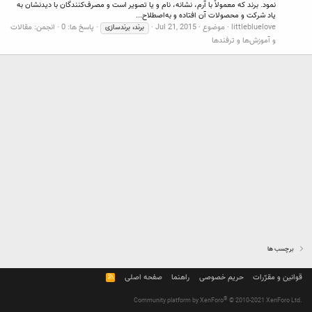
نمود. برند که معمولاً با آرم، نشانه، نام و یا تصویر است و مصرف‌کنندگان با دیدنشان به
یاد شرکت و محصولات آن افتاده و به‌اصطلاح...
littlebluelove
موضوع
Jul 21, 2015
پاسخ ها: 0
انجمن:
مقالات
برند،
برندسازی
و آموزش‌ها و ترفندها
برچسب ها
قوانین و مقرّرات
حریم خصوصی
راهنما
صفحه اصلی
R
S
S
®
Community platform by XenForo
© 2010-2021 XenForo Ltd.