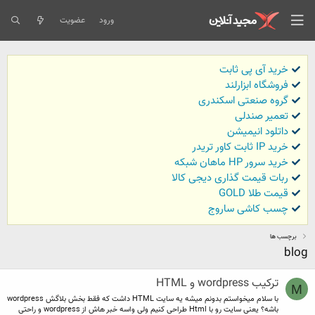
ورود
عضویت
خرید آی پی ثابت
فروشگاه ابزارلند
گروه صنعتی اسکندری
تعمیر صندلی
داتلود انیمیشن
خرید IP ثابت کاور تریدر
خرید سرور HP ماهان شبکه
ربات قیمت گذاری دیجی کالا
قیمت طلا GOLD
چسب کاشی ساروج
برچسب ها
blog
ترکیب wordpress و HTML
M
با سلام میخواستم بدونم میشه یه سایت HTML داشت که فقط بخش بلاگش wordpress
باشه؟ یعنی سایت رو با Html طراحی کنیم ولی واسه خبر هاش از wordpress و راحتی