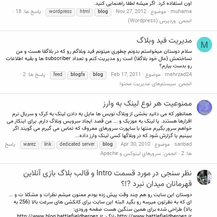
اون استفاده کرد. اگر میشه لطفا راهنمایی کنید.
muhama
موضوع
Nov 27, 2012
پاسخ ها: 18
wordpress
html
blog
انجمن:
وردپرس (Wordpress)
مدیریت فید وبلاگ
M
سلام دوستان میخواستم بدونم چطوری میتونم فید وبلاگم رو که در بلاگفا هست و من
نساختمش (مال خود بلاگفا) است رو مدیریت کنم و تعداد subscriber ها و بقیه اطلاعات
رو بدست بیارم؟
mehrzad24
موضوع
Feb 17, 2011
پاسخ ها: 2
feed
blog
fa
blog
انجمن:
سیستم‌های مدیریت محتوا
ممنوعیت هر نوع لینک به وارز
همانطور که می دانید بخشی از وبلاگ نویس ها مایل به دادن لینک به کرک و سریال نرم
افزارها هستند. یا لینک به موزیک و ... من قصد ایجاد سرویس وبلاگ دارم. برای اینکار می
خواهم سرور بگیرم منتها با ساپورت سرورهای معروف که تماس می گیرم می گویند اگر
ببینیم یا گزارش شود که در وبلاگها کسی لینک وارز داده...
sanbad
موضوع
Apr 30, 2010
پاسخ
warez
link
dedicated server
blog
ها: 2
انجمن:
سرورهاي لينوكس و Apache
نظر سنجی در مورد قسمت Intro و قالب بلاگ بازی آنلاین
قهرمانان میدان نبرد ?!؟
دوستان این سایت رو هم چند وقت پیش زده بودم ممنون میشم نظرات و مشکلا ت و ...
ای که به نظرتون میرسه رو بگید البته این سایت برای کانکشن های سرعت بالا (256 به
بالا) طراحی شده برای همین سنگین هست صفحه ورودی:
http://www.battlefieldheroes.ir بلاگ: http://www.blog.battlefieldheroes.ir