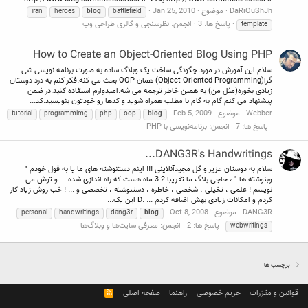
DaRiOuShJh
موضوع
Jan 25, 2010
iran
heroes
blog
battlefield
پاسخ ها: 3
انجمن:
نظرسنجی و گالری طراحی وب
template
How to Create an Object-Oriented Blog Using PHP
سلام این آموزش در مورد چگونگی ساخت یک وبلاگ ساده به صورت برنامه نویسی شی
گرا(Object Oriented Programming) همان OOP بحث می کنه.فکر کنم به درد دوستان
زیادی بخوره(مثل من) به همین خاطر ترجمه می شه.امیدوارم استفاده کنید.در ضمن
پیشنهاد می کنم گام به گام با مطلب همراه شوید و کدها رو خودتون بنویسید.کد...
Webber
موضوع
Feb 5, 2009
tutorial
programmimg
php
oop
blog
پاسخ ها: 7
انجمن:
برنامه‌نویسی با PHP
DANG3R's Handwritings...
سلام به دوستان عزیز و گل مجیدآنلاینی !!! اینم دستنوشته های ما یا به قول خودم "
وبنوشته ها " ، حاجی بلاگ ما تقریبا 2 3 ماه هست که راه اندازی شده ... و توش می
نویسم ! علمی ، تخیلی ، شخصی ، خاطره ، دستنوشته ، تخصصی و ... ! خب روش زیاد کار
کردم و امکانات زیادی بهش اضافه کردم ... :D این یک...
DANG3R
موضوع
Oct 8, 2008
personal
handwritings
dang3r
blog
پاسخ ها: 2
انجمن:
معرفی سایت‌ها و وبلاگ‌ها
webwritings
برچسب ها
قوانین و مقرّرات
حریم خصوصی
راهنما
صفحه اصلی
R
S