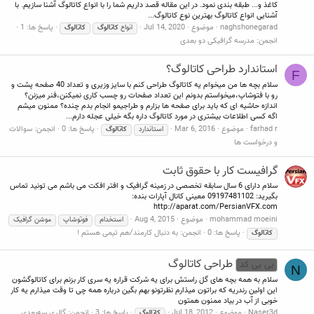
کاغذ و... طبقه بندی نمود. در این مقاله قصد داریم شما را با انواع کاتالوگ آشنا سازیم. با
آشنایی انواع کاتالوگ بهترین نوع کاتالوگ...
naghshonegarad
موضوع
Jul 14, 2020
پاسخ ها: 1
انواع
کاتالوگ
کاتالوگ
انجمن:
مدرسه گرافیکی دو بعدی
استاندارد طراحی کاتالوگ؟
F
سلام بچه ها من میخوام یه کاتالوگ طراحی کنم با سایز وزیری و تعداد 40 صفحه پشت و
رو با فتوشاپ،میخواستم بدونم این تعداد صفحات رو چسب کاری نمیکنن،فنر میزنن؟
اندازه حاشیه ای که باید برای صفحه ها بزارم و طراجیمو انجام بدم چنده؟ ممنون میشم
اگه کسی اطلاعات بیشتری در مورد کاتالوگ داره بگه خیلی عجله دارم...
farhad r
موضوع
Mar 6, 2016
پاسخ ها: 0
انجمن:
سوالات
استاندارد
کاتالوگ
و درخواست ها
گرافیست کار با حقوق ثابت
سلام دارای 6 سال سابقه تخصصی در زمینه گرافیک و افتر افکت می باشم می تونید تماس
بگیرید: 09197481102 معینی کانال آپارات بنده:
http://aparat.com/PersianVFX.com
mohammad moeini
موضوع
Aug 4, 2015
استخدام
فوتوشاپ
موشن گرافیک
پاسخ ها: 0
انجمن:
به دنبال کارمند/هم تیمی هستم !
کاتالوگ
طراحی کاتالوگ
بی بی کد
N
سلام به همه بچه های گل راستش برای یه شرکت قراره یه سری کار بزنم برای کاتالوگشون
این اولین رندریه که براتون میذارم نظرتونو بهم بگین درباره همه چی تا وقت میذارم یه کار
خوبی از آب در بیاد ممنون همتون
Naser3d
موضوع
Jul 18, 2012
پاسخ ها: 3
انجمن:
گالری سه‌بعدی
کاتالوگ