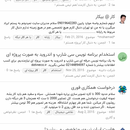
ها: 2
انجمن:
به دنبال کارمند/هم تیمی هستم !
کار @ بیکار
اینهم شمارم واسه موارد پایین 09019642283 سلام مدیران سایت نمیدونم به پستم ایراد
میگیرن یا نه من تو تهران دنبال کارم هیچ تخصصی هم در هیچ زمینه ندارم دنبال کار
مربوط به رایانه ...................................... یا هر کاری
*mohamad*
موضوع
Feb 21, 2016
پاسخ
بیکار
رایانه
کار
یا هر
کار
دیگه
ها: 1
انجمن:
به دنبال کار/پروژه هستم !
استخدام برنامه نویس سی شارپ و اندروید به صورت پروژه ای
ش
به یک برنامه نویس حرفه ای سی شارپ و اندروید به صورت پروژه ای نیازمندیم. برای کسب
اطلاعات بیشتر با شماره 02144894597 تماس بگیرید. dotineco.ir
شرکت داتینه
موضوع
Nov 25, 2015
پاسخ ها: 0
استخدام
کار
کار
پروژه ای
انجمن:
به دنبال کارمند/هم تیمی هستم !
درخواست همکاری فوری
سلام حدود 300 تا کاره تصویر سازی پرتره شهدا هستش . سیاه و سفید هم باید کار بشه.
نمونه کیفیت درخواستی هم هست. کل تصاویر 2000 تا ست که همزمان 3 نفر دیگه دارن
روشون کار میکنن. شما هم نفر چهارم انشاءالله. هزینه هر تصویر هم 30 تومن بیشتر
نمیشه . اگر دستتون تنده و حد اقل روزی 2 تا میتونید کار...
sibil
موضوع
Aug 2, 2015
پاسخ ها: 1
انجمن:
نظرخواهی
نقاشی دیجیتال
کار
و گالری
هاست ایران نیروی متخصص می پذیرد!