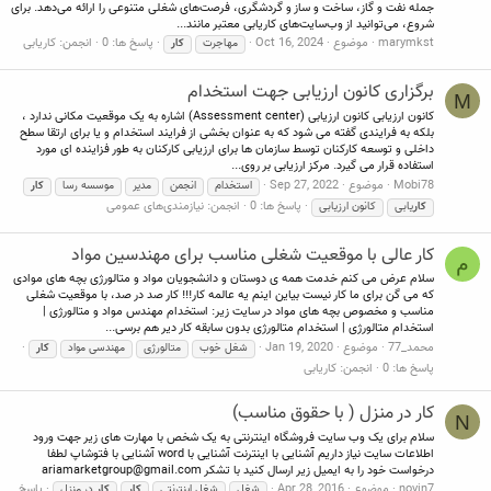
جمله نفت و گاز، ساخت و ساز و گردشگری، فرصت‌های شغلی متنوعی را ارائه می‌دهد. برای
شروع، می‌توانید از وب‌سایت‌های کاریابی معتبر مانند...
marymkst
موضوع
Oct 16, 2024
پاسخ ها: 0
انجمن:
کاریابی
مهاجرت
کار
برگزاری کانون ارزیابی جهت استخدام
M
کانون ارزیابی کانون ارزیابی (Assessment center) اشاره به یک موقعیت مکانی ندارد ،
بلکه به فرایندی گفته می شود که به عنوان بخشی از فرایند استخدام و یا برای ارتقا سطح
داخلی و توسعه کارکنان توسط سازمان ها برای ارزیابی کارکنان به طور فزاینده ای مورد
استفاده قرار می گیرد. مرکز ارزیابی بر روی...
Mobi78
موضوع
Sep 27, 2022
استخدام
انجمن
مدیر
موسسه رسا
کار
پاسخ ها: 0
انجمن:
نیازمندی‌های عمومی
کار
یابی
کانون ارزیابی
کار عالی با موقعیت شغلی مناسب برای مهندسین مواد
م
سلام عرض می کنم خدمت همه ی دوستان و دانشجویان مواد و متالورژی بچه های موادی
که می گن برای ما کار نیست بیاین اینم یه عالمه کار!!! کار صد در صد، با موقعیت شغلی
مناسب و مخصوص بچه های مواد در سایت زیر: استخدام مهندس مواد و متالورژی |
استخدام متالورژی | استخدام متالورژی بدون سابقه کار دیر هم برسی...
محمد_77
موضوع
Jan 19, 2020
شغل خوب
متالورژی
مهندسی مواد
کار
پاسخ ها: 0
انجمن:
کاریابی
کار در منزل ( با حقوق مناسب)
N
سلام برای یک وب سایت فروشگاه اینترنتی به یک شخص با مهارت های زیر جهت ورود
اطلاعات سایت نیاز داریم آشنایی با اینترنت آشنایی با word آشنایی با فتوشاپ لطفا
درخواست خود را به ایمیل زیر ارسال کنید با تشکر
ariamarketgroup@gmail.com
novin7
موضوع
Apr 28, 2016
پاسخ
شغل
شغل اینترنتی
کار
کار
در منزل