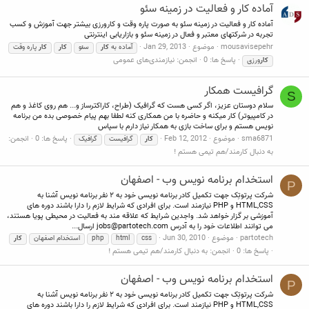
آماده کار و فعالیت در زمینه سئو
آماده کار و فعالیت در زمینه سئو به صورت پاره وقت و کارورزی بیشتر جهت آموزش و کسب
تجربه در شرکتهای معتبر و فعال در زمینه سئو و بازاریابی اینترنتی
mousavisepehr
موضوع
Jan 29, 2013
آماده به
کار
سئو
کار
کار
پاره وقت
پاسخ ها: 0
انجمن:
نیازمندی‌های عمومی
کار
ورزی
گرافیست همکار
S
سلام دوستان عزیز، اگر کسی هست که گرافیک (طراح، کاراکترساز و... هم روی کاغذ و هم
در کامپیوتر) کار میکنه و حاضره با من همکاری کنه لطفا بهم پیام خصوصی بده من برنامه
نویس هستم و برای ساخت بازی به همکار نیاز دارم با سپاس
sma6871
موضوع
Feb 12, 2012
پاسخ ها: 0
انجمن:
کار
گرافیست
گرافیک
به دنبال کارمند/هم تیمی هستم !
استخدام برنامه نویس وب - اصفهان
P
شرکت پرتوتِک جهت تکمیل کادر برنامه نویسی خود به ۲ نفر برنامه نویس آشنا به
HTML,CSS و PHP نیازمند است. برای افرادی که شرایط لازم را دارا باشند دوره های
آموزشی بر گزار خواهد شد. واجدین شرایط که علاقه مند به فعالیت در محیطی پویا هستند،
می توانند اطلاعات خود را به آدرس
jobs@partotech.com
ارسال...
partotech
موضوع
Jun 30, 2010
css
html
php
استخدام اصفهان
کار
پاسخ ها: 0
انجمن:
به دنبال کارمند/هم تیمی هستم !
استخدام برنامه نویس وب - اصفهان
P
شرکت پرتوتِک جهت تکمیل کادر برنامه نویسی خود به ۲ نفر برنامه نویس آشنا به
HTML,CSS و PHP نیازمند است. برای افرادی که شرایط لازم را دارا باشند دوره های