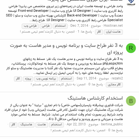
واحد طراحی و توسعه هاست ایران در زمینه‌های زیر نیروی متخصص می پذیرد! طراحی
رابط کاربری وب سایت | UI Designer طراح وب سایت | Front-end Developer توسعه
دهندۀ وب سایت | Back-end Developer کارشناس بهینه سازی وب سایت و سئو | SEO
Specialist طراحی رابط کاربری وب سایت | UI Designer: طراح رابط...
Hostiran.net
موضوع
Dec 7, 2014
استخدام
طراحی
طراحی وب
پاسخ ها: 1
انجمن:
به دنبال کارمند/هم تیمی هستم !
هاست ایران
کار
به 3 نفر طراح سایت و برنامه نویس و مدیر هاست به صورت
R
پروژه ای
به 3 نفر طراح سایت و برنامه نویس و مدیر هاست یک نفر: مسلط به زبانهای
php,aspx,htm مسلط به وردپرس و جوملا یک نفر مسلط به توماتوکارت، پرستاشاپ،
وطراح قالب برای این سیستم مدیریت محتوا یک نفر آشنا با مدیریت هاستینگ و سئو کار
نیازمندیم. لطفا رزومه های خود را به آدرس ایمیل زیر ارسال نمایید...
rezahi2
موضوع
Sep 11, 2014
استخدام
برنامه نویس وب
پروژه
کار
پاسخ ها: 0
انجمن:
به دنبال کارمند/هم تیمی هستم !
کار
مجازی
استخدام کارشناس هاستينگ
B
شركت فناوری پیشرفته پارسیان(سهامی خاص) با نام تجاری " برتينا " به عنوان یکی از
شرکت بزرگ هاستینگ ایران جهت تكمیل كادر فنی هاست (میزبانی وب) خود از میان افراد
واجد شرایط زیر بصورت تمام وقت استخدام می نماید: شرایط: مسلط به تمامی موارد
هاست و میزبانی و سرور ویندوز و لینوکس حداقل 3 تا 4...
bertina_public
موضوع
Apr 22, 2013
استخدام
هاست
هاستینگ
کار
پاسخ ها: 0
انجمن:
به دنبال کارمند/هم تیمی هستم !