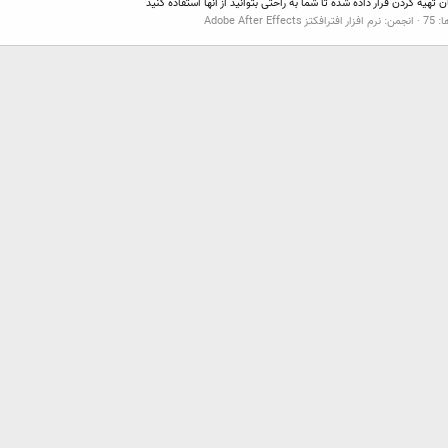
یه کردن قرار داده شده تا شما به راحتی بتوانید از آنها استفاده کنید
 75
انجمن:
نرم افزار افترافکتز Adobe After Effects