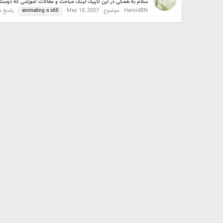
سلام به همگی در این تاپیک لینک مباحث و مقالات آموزشی که دوستان ته
HamidBN
موضوع
May 18, 2007
پاسخ ها:
animating
a
still