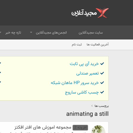
سایت مجیدآنلاین
انجمن‌های مجیدآنلاین
تازه چه خبر
آخرین فعالیت ها
ثبت نام
خرید آی پی ثابت
تعمیر صندلی
خرید سرور HP ماهان شبکه
چسب کاشی ساروج
برچسب ها
animating a still
مجموعه اموزش های افتر افکتز
افزونه 2