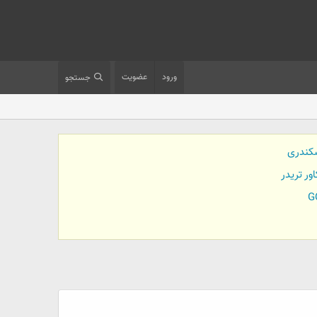
ورود
عضویت
جستجو
کندری