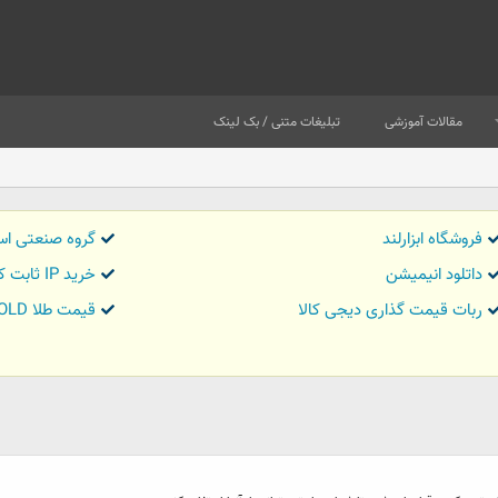
مقالات آموزشی
تبلیغات متنی / بک لینک
فروشگاه ابزارلند
گروه صنعتی اس
داتلود انیمیشن
خرید IP ثابت کاور تریدر
ربات قیمت گذاری دیجی کالا
قیمت طلا GOLD