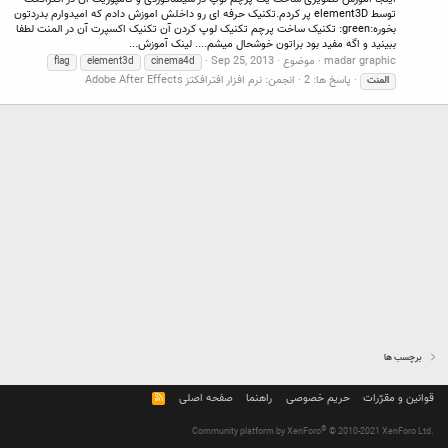
توسط element3D پر کردم.تکنیک حرفه ای رو داخلش اموزش دادم که امیدوارم بدردتون
بخوره:green: تکنیک ساخت پرچم تکنیک لوپ کردن آن تکنیک اکسپرت آن در المنت لطفا
ببینید و اگه مفید بود براتون خوشحال میشم.... لینک آموزش...
madar graphic
موضوع
Sep 25, 2013
flag
element3d
cinema4d
پاسخ ها: 2
انجمن:
نرم افزار افترافکتز Adobe After Effects
المنت
برچسب ها
قوانین و مقرّرات
حریم خصوصی
راهنما
صفحه اصلی
R
S
S
®
Community platform by XenForo
© 2010-2021 XenForo Ltd.