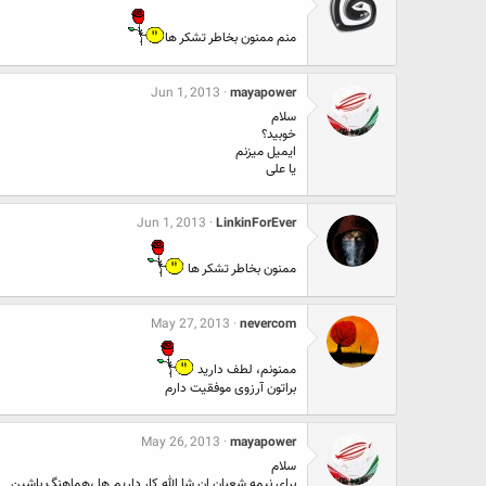
منم ممنون بخاطر تشکر ها
Jun 1, 2013
mayapower
سلام
خوبید؟
ایمیل میزنم
یا علی
Jun 1, 2013
LinkinForEver
ممنون بخاطر تشکر ها
May 27, 2013
nevercom
ممنونم، لطف دارید
براتون آرزوی موفقیت دارم
May 26, 2013
mayapower
سلام
برای نیمه شعبان ان شا الله کار داریم ها ،هماهنگ باشین