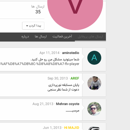
V
ارسال ها
35
پیدا کردن
ارسال های پروفایل
آخرین فعالیت
ارسال ها
درباره
Apr 11, 2014
aminstedio
A
شما میتونید مشکل من رو حل کنید.
8%AF%D8%A7%DB%8C-%D8%A8%D8%A7-flv-player
Sep 30, 2013
AREF
پایان مسابقه نورپردازی
دعوت از شما نظر سنجی
Aug 21, 2013
Mehran coyote
مرسیـــــــــــ
Jun 1, 2013
Hi MAJID