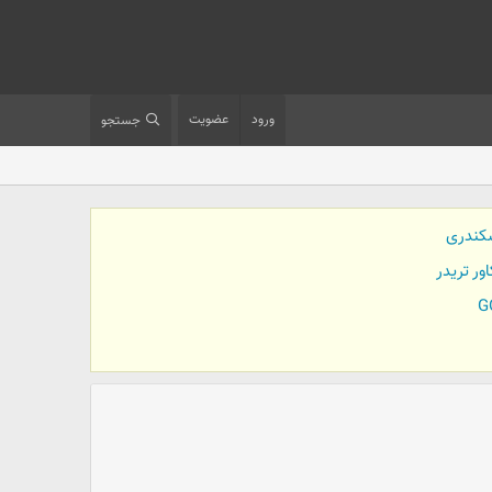
ورود
عضویت
جستجو
کندری