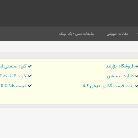
مقالات آموزشی
تبلیغات متنی / بک لینک
فروشگاه ابزارلند
گروه صنعتی اس
داتلود انیمیشن
خرید IP ثابت کاور تریدر
ربات قیمت گذاری دیجی کالا
قیمت طلا GOLD