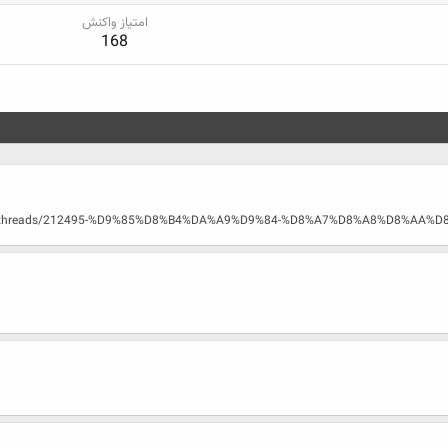
امتیاز واکنش
168
.com/threads/212495-%D9%85%D8%B4%DA%A9%D9%84-%D8%A7%D8%A8%D8%AA%D