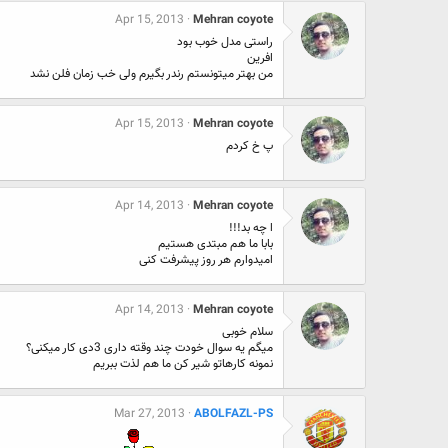
Apr 15, 2013
Mehran coyote
راستی مدل خوب بود
افرین
من بهتر میتونستم رندر بگیرم ولی خب زمان فلن نشد
Apr 15, 2013
Mehran coyote
پ خ کردم
Apr 14, 2013
Mehran coyote
ا چه بد!!!
بابا ما هم مبتدی هستیم
امیدوارم هر روز پیشرفت کنی
Apr 14, 2013
Mehran coyote
سلام خوبی
میگم یه سوال خودت چند وقته داری 3دی کار میکنی؟
نمونه کارهاتو شیر کن ما هم لذت ببریم
Mar 27, 2013
ABOLFAZL-PS