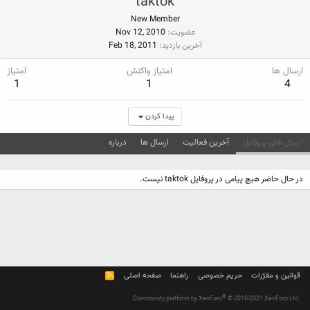
taktok
New Member
عضویت
Nov 12, 2010
آخرین بازدید
Feb 18, 2011
ارسال ها
امتیاز واکنش
امتیاز
1
1
4
پیدا کردن
ارسال های پروفایل
آخرین فعالیت
ارسال ها
درباره
در حال حاضر هیچ پیامی در پروفایل taktok نیست.
قوانین و مقرّرات
حریم خصوصی
راهنما
صفحه اصلی
R
S
S
®
Community platform by XenForo
© 2010-2021 XenForo Ltd.