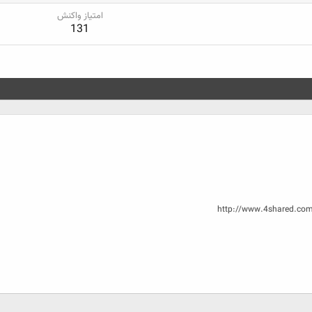
امتیاز واکنش
131
http://www.4shared.co