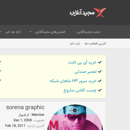
سایت مجیدآنلاین
انجمن‌های مجیدآنلاین
تازه چه خبر
آخرین فعالیت ها
ثبت نام
خرید آی پی ثابت
تعمیر صندلی
خرید سرور HP ماهان شبکه
چسب کاشی ساروج
sorena graphic
Member
·
از
شیراز
عضویت
Dec 1, 2008
آخرین بازدید
Feb 18, 2011