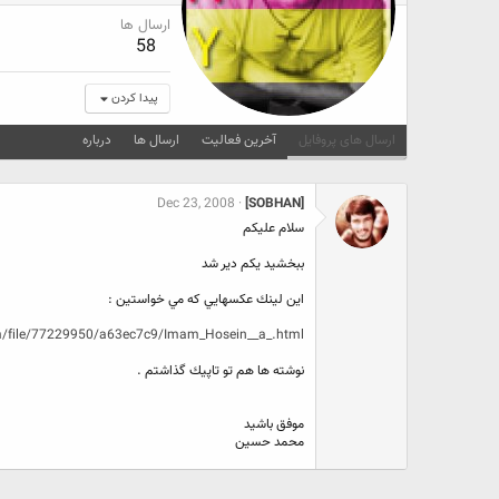
ارسال ها
58
پیدا کردن
ارسال های پروفایل
آخرین فعالیت
ارسال ها
درباره
Dec 23, 2008
[SOBHAN]
سلام عليكم
ببخشيد يكم دير شد
اين لينك عكسهايي كه مي خواستين :
m/file/77229950/a63ec7c9/Imam_Hosein__a_.html
نوشته ها هم تو تاپيك گذاشتم .
موفق باشيد
محمد حسين