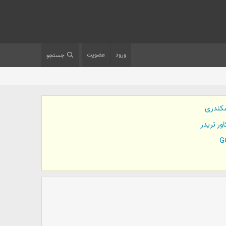
ورود
عضویت
جستجو
کندری