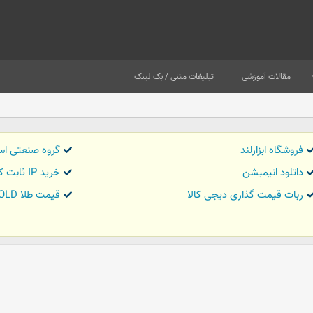
مقالات آموزشی
تبلیغات متنی / بک لینک
فروشگاه ابزارلند
گروه صنعتی اس
داتلود انیمیشن
خرید IP ثابت کاور تریدر
ربات قیمت گذاری دیجی کالا
قیمت طلا GOLD