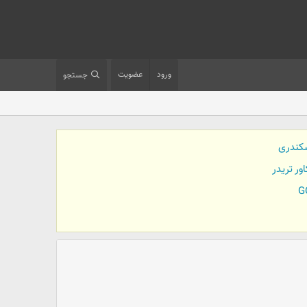
ورود
عضویت
جستجو
کندری