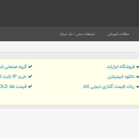
مقالات آموزشی
تبلیغات متنی / بک لینک
فروشگاه ابزارلند
گروه صنعتی اس
داتلود انیمیشن
خرید IP ثابت کاور تریدر
ربات قیمت گذاری دیجی کالا
قیمت طلا GOLD