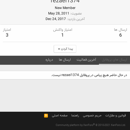
rezaei1374
New Member
عضویت
May 28, 2011
آخرین بازدید
Dec 24, 2017
ارسال ها
امتیاز واکنش
امتیاز
3
1
6
پیدا کردن
ارسال های پروفایل
آخرین فعالیت
ارسال ها
درباره
در حال حاضر هیچ پیامی در پروفایل rezaei1374 نیست.
قوانین و مقرّرات
حریم خصوصی
راهنما
صفحه اصلی
R
S
S
®
Community platform by XenForo
© 2010-2021 XenForo Ltd.