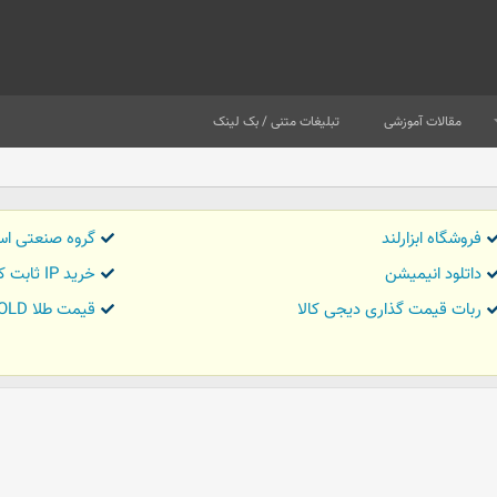
مقالات آموزشی
تبلیغات متنی / بک لینک
فروشگاه ابزارلند
گروه صنعتی اس
داتلود انیمیشن
خرید IP ثابت کاور تریدر
ربات قیمت گذاری دیجی کالا
قیمت طلا GOLD