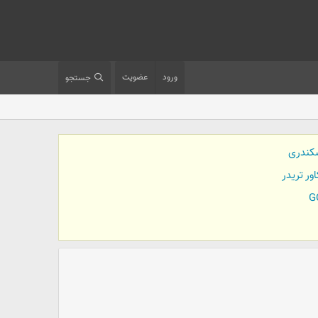
ورود
عضویت
جستجو
کندری