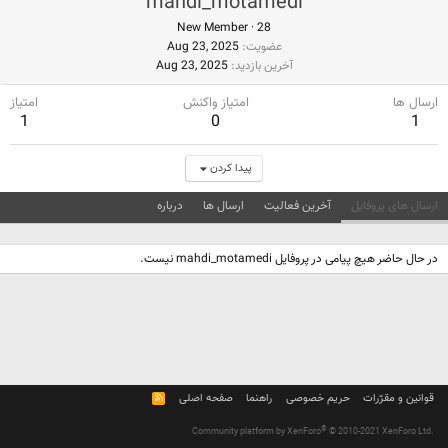
mahdi_motamedi
New Member
·
28
عضویت
Aug 23, 2025
آخرین بازدید
Aug 23, 2025
ارسال ها
امتیاز واکنش
امتیاز
1
0
1
پیدا کردن
ارسال های پروفایل
آخرین فعالیت
ارسال ها
درباره
در حال حاضر هیچ پیامی در پروفایل mahdi_motamedi نیست.
قوانین و مقرّرات
حریم خصوصی
راهنما
صفحه اصلی
R
S
S
®
Community platform by XenForo
© 2010-2021 XenForo Ltd.