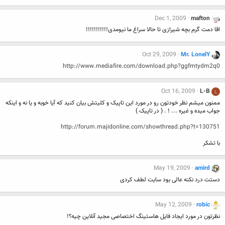
Dec 1, 2009
mafton
اقا دمت گرم بچه شیرازی تا حالا سراغ ما نیومدی!!!!!!!!!!!
Oct 29, 2009
Mr. LonelY
http://www.mediafire.com/download.php?ggfmtydm2q0
Oct 16, 2009
L-B
L
ممنون میشم نظر خودتون رو در مورد این تاپیک و کلیتش بیان کنید که آیا خوبه و یا نه و اینکه
جواب میده و غیره ... ! . ( در تاپیک )
http://forum.majidonline.com/showthread.php?t=130751
با تشکر
May 19, 2009
amird
دستت درد نکنه عالی بود سایت لطف کردی
May 12, 2009
robic
نظرتون در مورد ایجاد فایل هاستینگ اختصاصی مجید آنلاین چیه؟!