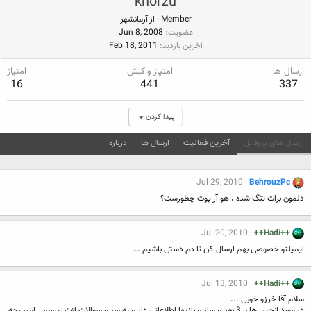
khorzu
Member
·
از
آرمانشهر
عضویت
Jun 8, 2008
آخرین بازدید
Feb 18, 2011
ارسال ها
امتیاز واکنش
امتیاز
16
441
337
پیدا کردن
ارسال های پروفایل
آخرین فعالیت
ارسال ها
درباره
Jul 29, 2010
BehrouzPc
دلمون برات تنگ شده ، هو آر یوت چطورست؟
Jul 20, 2010
++Hadi++
ایمیلتو خصوصی بهم ارسال کن تا دم دستی باشیم ...
Jul 13, 2010
++Hadi++
سلام آقا خرزو خوبی ...
در مورد انجین های 3 بعدی سازی بازیها اطلاعاتی داری یه سری سوالات ازت بپرسم . امیر رجه