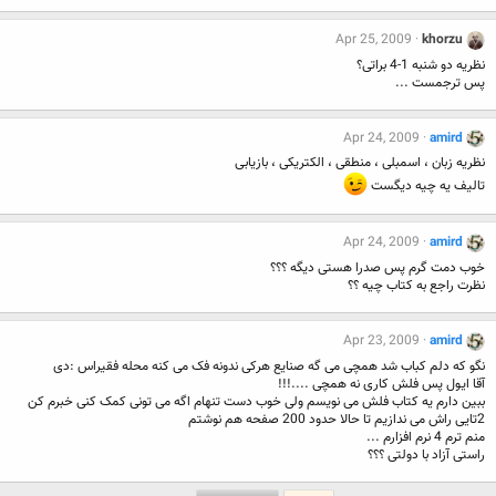
Apr 25, 2009
khorzu
نظریه دو شنبه 1-4 براتی؟
پس ترجمست ...
Apr 24, 2009
amird
نظریه زبان ، اسمبلی ، منطقی ، الکتریکی ، بازیابی
تالیف یه چیه دیگست
Apr 24, 2009
amird
خوب دمت گرم پس صدرا هستی دیگه ؟؟؟
نظرت راجع به کتاب چیه ؟؟
Apr 23, 2009
amird
نگو که دلم کباب شد همچی می گه صنایع هرکی ندونه فک می کنه محله فقیراس :دی
آقا ایول پس فلش کاری نه همچی ....!!!
ببین دارم یه کتاب فلش می نویسم ولی خوب دست تنهام اگه می تونی کمک کنی خبرم کن
2تایی راش می ندازیم تا حالا حدود 200 صفحه هم نوشتم
منم ترم 4 نرم افزارم ...
راستی آزاد با دولتی ؟؟؟