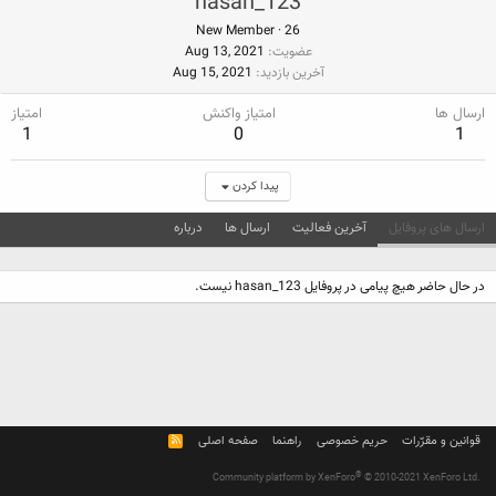
hasan_123
New Member
·
26
عضویت
Aug 13, 2021
آخرین بازدید
Aug 15, 2021
ارسال ها
امتیاز واکنش
امتیاز
1
0
1
پیدا کردن
ارسال های پروفایل
آخرین فعالیت
ارسال ها
درباره
در حال حاضر هیچ پیامی در پروفایل hasan_123 نیست.
قوانین و مقرّرات
حریم خصوصی
راهنما
صفحه اصلی
R
S
S
®
Community platform by XenForo
© 2010-2021 XenForo Ltd.