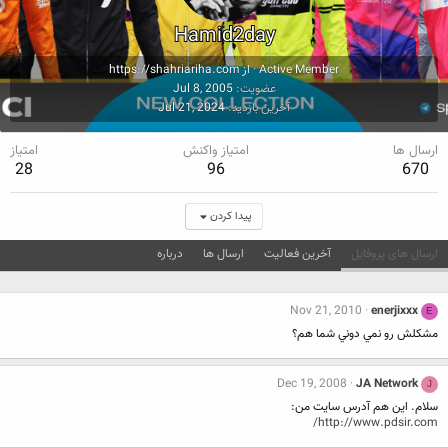
Hamid2day
Active Member
·
از
https://shahriariha.com
عضویت
Jul 8, 2005
آخرین بازدید
Jul 21, 2024
ارسال ها
امتیاز واکنش
امتیاز
28
96
670
پیدا کردن
ارسال های پروفایل
آخرین فعالیت
ارسال ها
درباره
Nov 21, 2010
enerjixxx
E
مشكلش رو نمي دوني شما هم؟
Dec 19, 2008
JA Network
J
سلام. این هم آدرس سایت من:
http://www.pdsir.com/