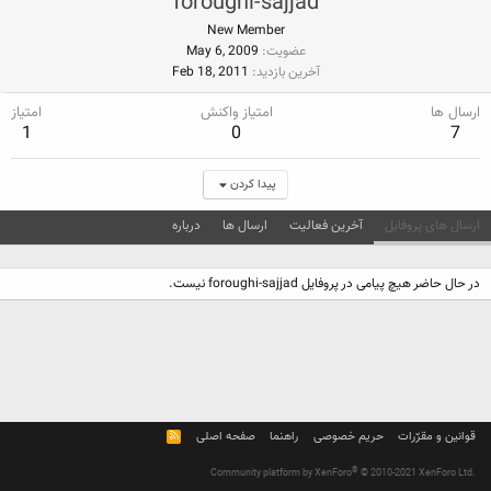
foroughi-sajjad
New Member
عضویت
May 6, 2009
آخرین بازدید
Feb 18, 2011
ارسال ها
امتیاز واکنش
امتیاز
1
0
7
پیدا کردن
ارسال های پروفایل
آخرین فعالیت
ارسال ها
درباره
در حال حاضر هیچ پیامی در پروفایل foroughi-sajjad نیست.
قوانین و مقرّرات
حریم خصوصی
راهنما
صفحه اصلی
R
S
S
®
Community platform by XenForo
© 2010-2021 XenForo Ltd.