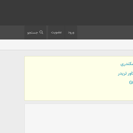
ورود
عضویت
جستجو
کندری