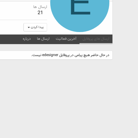
E
ارسال ها
21
پیدا کردن
ارسال های پروفایل
آخرین فعالیت
ارسال ها
درباره
در حال حاضر هیچ پیامی در پروفایل edesigner نیست.