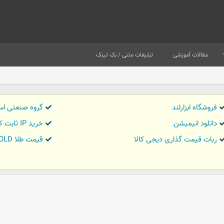
مقالات آموزشی
تبلیغات متنی / بک لینک
فروشگاه ابزارلند
گروه صنعتی اس
داتلود انیمیشن
خرید IP ثابت کاور تریدر
ربات قیمت گذاری دیجی کالا
قیمت طلا GOLD