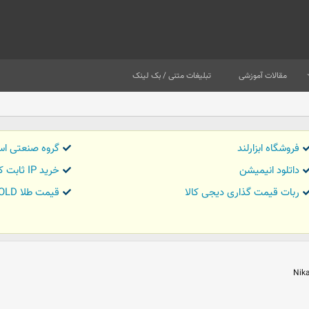
مقالات آموزشی
تبلیغات متنی / بک لینک
فروشگاه ابزارلند
گروه صنعتی اس
داتلود انیمیشن
خرید IP ثابت کاور تریدر
ربات قیمت گذاری دیجی کالا
قیمت طلا GOLD
Nika