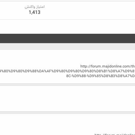
امتیاز واکنش
1,413
http://forum.majidonline.co
9%80%D9%80%D9%88%DA%AF%D9%80%D9%80%D9%80%D8%B1%D8%A7%D9%8
8C-%D9%88-%D9%85%D8%B3%D8%A7%D