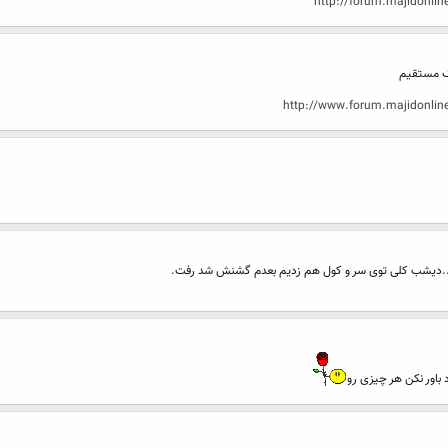
http://forum.majidonl
http://www.forum.majidonl
م..دیشب کلی توی سر و کول هم زدیم بعدم گشنش شد رفت.
اور نکن هر چیزی رو