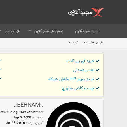
سایت مجیدآنلاین
انجمن‌های مجیدآنلاین
تازه چه خبر
آخرین فعالیت ها
ثبت نام
خرید آی پی ثابت
تعمیر صندلی
خرید سرور HP ماهان شبکه
چسب کاشی ساروج
.:BEHNAM:.
Active Member
·
از
rts Studio
عضویت
Sep 5, 2008
آخرین بازدید
Jul 23, 2016