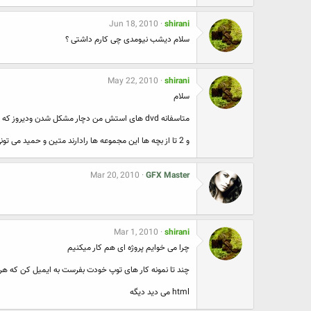
Jun 18, 2010
shirani
سلام دیشب نیومدی چی کارم داشتی ؟
May 22, 2010
shirani
سلام
متاسفانه dvd های استش من دچار مشکل شدن ودیروز که می خواستم برای یکی از دوستام چند تاش رایت کنم اجازه نمی داد و کلاً روی هارد هم نمی رفت و کل اونهارا امتحان کردم و حدود 30 تا از اونها این مشکل داره که رایت نمیشه
و 2 تا از بچه ها این مجموعه ها رادارند متین و حمید می تونی از اونها بگیری
Mar 20, 2010
GFX Master
Mar 1, 2010
shirani
چرا می خوایم پروژه ای هم کار میکنیم
چند تا نمونه کار های توپ خودت بفرست به ایمیل کن که ه
html می دید دیگه