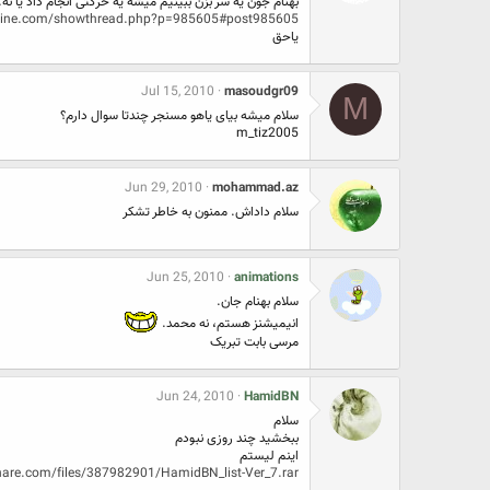
بهنام جون یه سر بزن ببینیم میشه یه حرکتی انجام داد یا نه.
nline.com/showthread.php?p=985605#post985605
یاحق
Jul 15, 2010
masoudgr09
M
سلام میشه بیای یاهو مسنجر چندتا سوال دارم؟
m_tiz2005
Jun 29, 2010
mohammad.az
سلام داداش. ممنون به خاطر تشکر
Jun 25, 2010
animations
سلام بهنام جان.
انیمیشنز هستم، نه محمد.
مرسی بابت تبریک
Jun 24, 2010
HamidBN
سلام
ببخشید چند روزی نبودم
اینم لیستم
share.com/files/387982901/HamidBN_list-Ver_7.rar