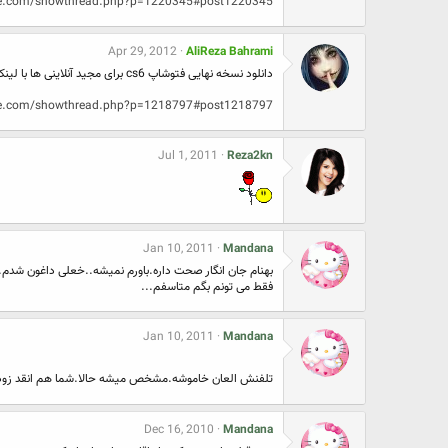
ine.com/showthread.php?p=1220345#post1220345
Apr 29, 2012
AliReza Bahrami
دانلود نسخه نهایی فتوشاپ cs6 برای مجید آنلاینی ها با لینک مستقیم
ine.com/showthread.php?p=1218797#post1218797
Jul 1, 2011
Reza2kn
Jan 10, 2011
Mandana
بهنام جان انگار صحت داره.باورم نمیشه..خعلی داغون شد
فقط می تونم بگم متاسفم...
Jan 10, 2011
Mandana
تلفنش العان خاموشه.مشخص میشه حالا.شما هم انقد زود ب
Dec 16, 2010
Mandana