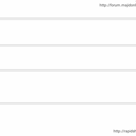
http://forum.majido
http://rapid