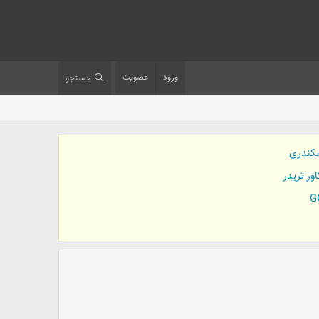
ورود
عضویت
جستجو
کندری