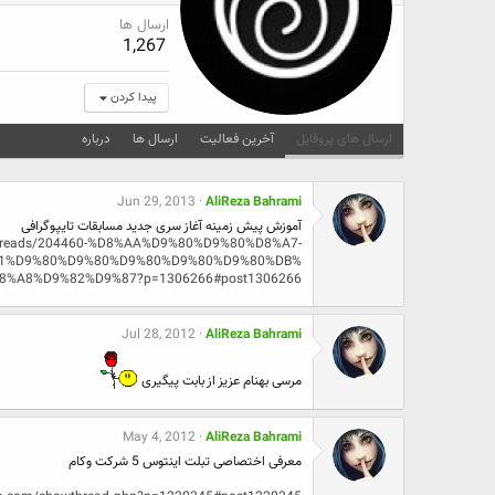
ارسال ها
1,267
پیدا کردن
ارسال های پروفایل
آخرین فعالیت
ارسال ها
درباره
Jun 29, 2013
AliReza Bahrami
آموزش پیش زمینه آغاز سری جدید مسابقات تایپوگرافی
m/threads/204460-%D8%AA%D9%80%D9%80%D8%A7-
1%D9%80%D9%80%D9%80%D9%80%D9%80%DB%
8%A8%D9%82%D9%87?p=1306266#post1306266
Jul 28, 2012
AliReza Bahrami
مرسی بهنام عزیز از بابت پیگیری
May 4, 2012
AliReza Bahrami
معرفی اختصاصی تبلت اینتوس 5 شرکت وکام