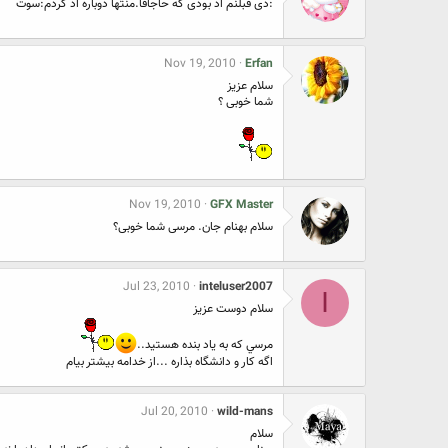
:دی قبلنم اد بودی که حاجاقا.منتها دوباره اد کردم:سوت
Nov 19, 2010
Erfan
سلام عزیز
شما خوبی ؟
Nov 19, 2010
GFX Master
سلام بهنام جان. مرسی شما خوبی؟
Jul 23, 2010
inteluser2007
I
سلام دوست عزيز
مرسي كه به ياد بنده هستيد..
اگه كار و دانشگاه بذاره ...از خدامه بيشتر بيام
Jul 20, 2010
wild-mans
سلام