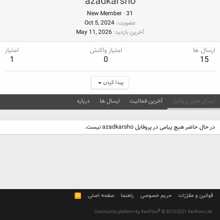
azadkarsho
New Member
·
31
عضویت
Oct 5, 2024
آخرین بازدید
May 11, 2026
ارسال ها
امتیاز واکنش
امتیاز
1
0
15
پیدا کردن
ارسال های پروفایل
آخرین فعالیت
ارسال ها
درباره
در حال حاضر هیچ پیامی در پروفایل azadkarsho نیست.
قوانین و مقرّرات
حریم خصوصی
راهنما
صفحه اصلی
R
S
S
®
Community platform by XenForo
© 2010-2021 XenForo Ltd.