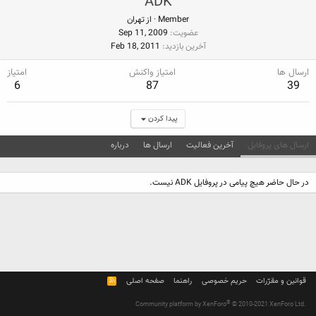
ADK
Member
·
از
تهران
عضویت
Sep 11, 2009
آخرین بازدید
Feb 18, 2011
ارسال ها
امتیاز واکنش
امتیاز
6
87
39
پیدا کردن
ارسال های پروفایل
آخرین فعالیت
ارسال ها
درباره
در حال حاضر هیچ پیامی در پروفایل ADK نیست.
قوانین و مقرّرات
حریم خصوصی
راهنما
صفحه اصلی
R
S
S
®
Community platform by XenForo
© 2010-2021 XenForo Ltd.