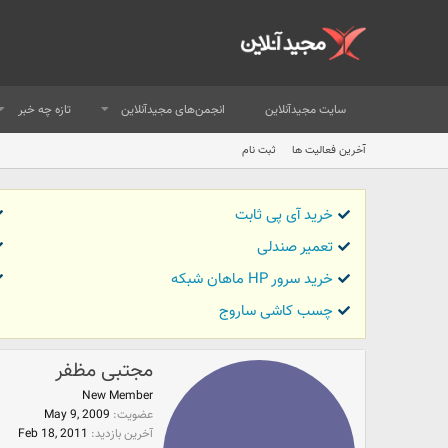
سایت مجیدآنلاین
انجمن‌های مجیدآنلاین
تازه چه خبر
آخرین فعالیت ها
ثبت نام
خرید آی پی ثابت
تعمیر صندلی
خرید سرور HP ماهان شبکه
چسب کاشی ساروج
مجتبی مظفر
New Member
عضویت
May 9, 2009
آخرین بازدید
Feb 18, 2011