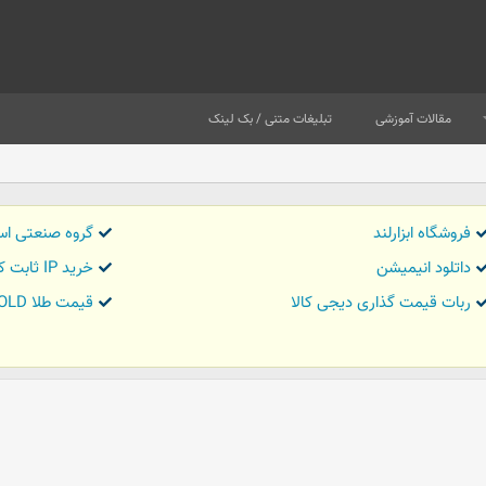
مقالات آموزشی
تبلیغات متنی / بک لینک
فروشگاه ابزارلند
گروه صنعتی اس
داتلود انیمیشن
خرید IP ثابت کاور تریدر
ربات قیمت گذاری دیجی کالا
قیمت طلا GOLD