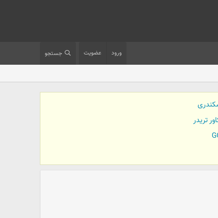
ورود
عضویت
جستجو
کندری