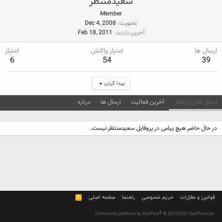
سعیدمنتظر
Member
عضویت
Dec 4, 2008
آخرین بازدید
Feb 18, 2011
ارسال ها
امتیاز واکنش
امتیاز
6
54
39
پیدا کردن
ارسال های پروفایل
آخرین فعالیت
ارسال ها
درباره
در حال حاضر هیچ پیامی در پروفایل سعیدمنتظر نیست.
قوانین و مقرّرات
حریم خصوصی
راهنما
صفحه اصلی
R
S
S
®
Community platform by XenForo
© 2010-2021 XenForo Ltd.