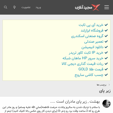
ورود
عضویت
خرید آی پی ثابت
فروشگاه ابزارلند
گروه صنعتی اسکندری
تعمیر صندلی
داتلود انیمیشن
خرید IP ثابت کاور تریدر
خرید سرور HP ماهان شبکه
ربات قیمت گذاری دیجی کالا
قیمت طلا GOLD
چسب کاشی ساروج
برچسب ها
زیر پای
بهشت , زیر پای مادران است ....
با سلام با نزدیک شدن به سالروز ولادت حرضت فاطمه‌(صلي الله عليه وسلم) و روز مادر این
طرح رو که 2 ساعت وقت برد رو زدم.:D (برای دیدن کار روی عکس بالا کلیک کنید) اینم از