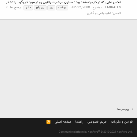
عکس هایی که در کار برده شده بود : ممنون میشم نظراتتون رو در مورد کار بگید. با تشکر.
EMIRATES
موضوع
Jun 22, 2008
پاسخ ها: 8
بهشت
روز
زیر
پای
مادر
انجمن:
نظرخواهی و گالری
برچسب ها
قوانین و مقرّرات
حریم خصوصی
راهنما
صفحه اصلی
R
S
S
®
Community platform by XenForo
© 2010-2021 XenForo Ltd.