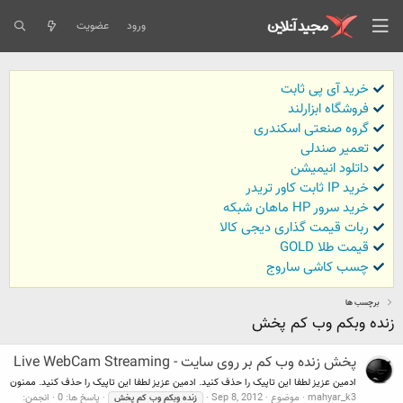
ورود
عضویت
خرید آی پی ثابت
فروشگاه ابزارلند
گروه صنعتی اسکندری
تعمیر صندلی
داتلود انیمیشن
خرید IP ثابت کاور تریدر
خرید سرور HP ماهان شبکه
ربات قیمت گذاری دیجی کالا
قیمت طلا GOLD
چسب کاشی ساروج
برچسب ها
زنده وبکم وب کم پخش
پخش زنده وب کم بر روی سایت - Live WebCam Streaming
ادمین عزیز لطفا این تاپیک را حذف کنید. ادمین عزیز لطفا این تاپیک را حذف کنید. ممنون
mahyar_k3
موضوع
Sep 8, 2012
پاسخ ها: 0
انجمن:
زنده
وبکم
وب
کم
پخش