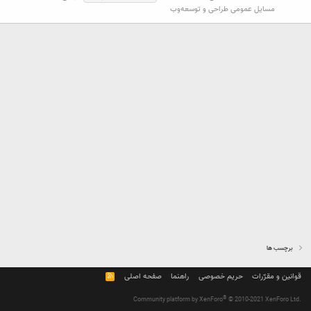
مسایل عمومی طراحی و توسعه‌وب
برچسب ها
قوانین و مقرّرات
حریم خصوصی
راهنما
صفحه اصلی
R
S
S
®
Community platform by XenForo
© 2010-2021 XenForo Ltd.