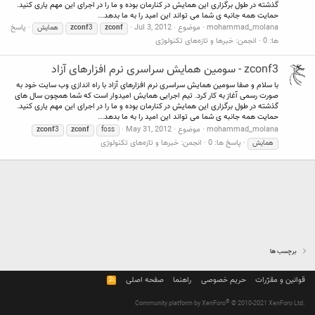
گذشته در طول برگزاری این همایش در کنارمان بوده و ما را در اجرای این مهم یاری کنید.
حمایت همه جانبه ی شما می تواند این امید را به ما بدهد...
mohammad_molana
موضوع
Jul 3, 2012
پاسخ
zconf
3
zconf
همایش
ها: 0
انجمن:
خبرها و تازه‌های تکنولوژی
zconf3 - سومین همایش سراسری نرم افزارهای آزاد
با سلام و صفا سومین همایش سراسری نرم افزارهای آزاد با راه اندازی وب سایت خود به
صورت رسمی آغاز به کار کرد. تیم اجرایی همایش امیدوار است که شما همچون سال های
گذشته در طول برگزاری این همایش در کنارمان بوده و ما را در اجرای این مهم یاری کنید.
حمایت همه جانبه ی شما می تواند این امید را به ما بدهد...
mohammad_molana
موضوع
May 31, 2012
zconf
3
zconf
foss
پاسخ ها: 0
انجمن:
خبرها و تازه‌های تکنولوژی
همایش
برچسب ها
قوانین و مقرّرات
حریم خصوصی
راهنما
صفحه اصلی
R
S
S
®
Community platform by XenForo
© 2010-2021 XenForo Ltd.