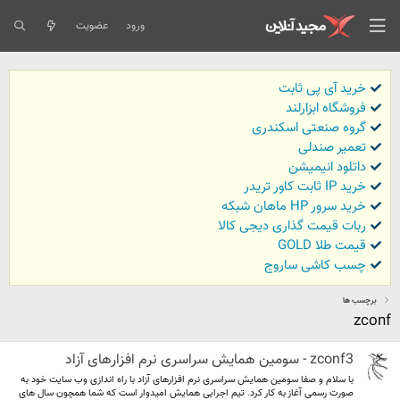
ورود
عضویت
خرید آی پی ثابت
فروشگاه ابزارلند
گروه صنعتی اسکندری
تعمیر صندلی
داتلود انیمیشن
خرید IP ثابت کاور تریدر
خرید سرور HP ماهان شبکه
ربات قیمت گذاری دیجی کالا
قیمت طلا GOLD
چسب کاشی ساروج
برچسب ها
zconf
zconf3 - سومین همایش سراسری نرم افزارهای آزاد
با سلام و صفا سومین همایش سراسری نرم افزارهای آزاد با راه اندازی وب سایت خود به
صورت رسمی آغاز به کار کرد. تیم اجرایی همایش امیدوار است که شما همچون سال های