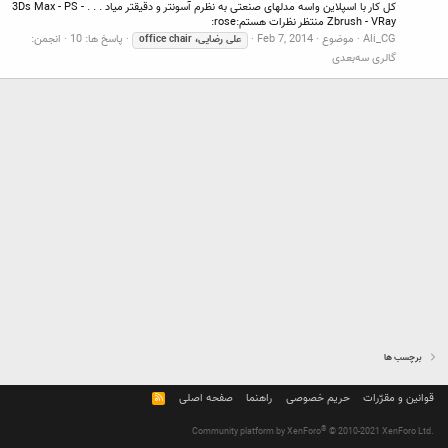
کل کار با اسپلاین واسه مدلهای صنعتی به نظرم آسونتر و دقیقتر میاد . . . 3Ds Max - PS -
Zbrush - VRay منتظر نظرات هستم:rose:
Ali_CG
موضوع
Feb 7, 2014
پاسخ ها: 10
انجمن:
علی
رضایی،
chair
office
گالری سه‌بعدی
برچسب ها
قوانین و مقرّرات
حریم خصوصی
راهنما
صفحه اصلی
R
S
S
®
Community platform by XenForo
© 2010-2021 XenForo Ltd.