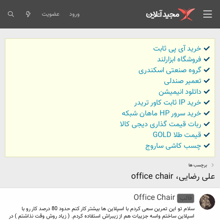
ورود
عضویت
خرید آی پی ثابت
فروشگاه ابزارلند
گروه صنعتی اسکندری
تعمیر صندلی
داتلود انیمیشن
خرید IP ثابت کاور تریدر
خرید سرور HP ماهان شبکه
ربات قیمت گذاری دیجی کالا
قیمت طلا GOLD
چسب کاشی ساروج
برچسب ها
علی رضایی، office chair
Office Chair
قالب
سلام تو این تمرین سعی کردم با اسپلاین ها بیشتر کار کنم حدود 80 درصد کار رو با
اسپلاین ساختم واسه جزییات هم از زیبراش استفاده کردم. ( زیاد روش وقت نذاشتم ) در