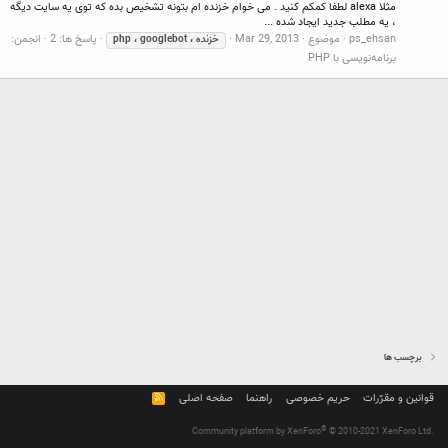
مثلا alexa لطفا کمکم کنید . می خوام خزنده ام بتونه تشخیص بده که توی یه سایت دیگه
، یه مطلب جدید ایجاد شده ...
ps_ehsan
موضوع
Mar 29, 2013
پاسخ ها: 2
انجمن:
خزنده
،
googlebot
،
php
برنامه‌نویسی با PHP
برچسب ها
قوانین و مقرّرات
حریم خصوصی
راهنما
صفحه اصلی
R
S
S
®
Community platform by XenForo
© 2010-2021 XenForo Ltd.