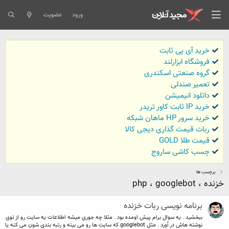
ورود
عضویت
خرید آی پی ثابت
فروشگاه ابزارلند
گروه صنعتی اسکندری
تعمیر صندلی
داتلود انیمیشن
خرید IP ثابت کاور تریدر
خرید سرور HP ماهان شبکه
ربات قیمت گذاری دیجی کالا
قیمت طلا GOLD
چسب کاشی ساروج
برچسب ها
خزنده ، php ، googlebot
برنامه نویسی ربات خزنده
ببخشید . یه سوال برام پیش اومده بود . مثلا چه جوری میشه اطلاعات یه سایت رو از توی
نوشته هاش در آورد . مثل googlebot که سایت ها رو می بینه و رتبه بندی شون می کنه یا