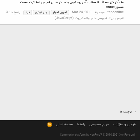
مثلاً در کل هم 10 تا مطلب آخر رو نشون بده . در ضمن تم من استاتیک هست .
ممنون:rose:
tenaonline
موضوع
Mar 24, 2011
پاسخ ها: 3
آخرین
اخبار
جی کوئری
فید
انجمن:
برنامه‌نویسی با جاوااسکریپت (JavaScript)
برچسب ها
قوانین و مقرّرات
حریم خصوصی
راهنما
صفحه اصلی
R
S
S
®
Community platform by XenForo
© 2010-2021 XenForo Ltd.