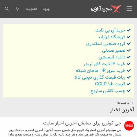
ورود
عضویت
خرید آی پی ثابت
فروشگاه ابزارلند
گروه صنعتی اسکندری
تعمیر صندلی
داتلود انیمیشن
خرید IP ثابت کاور تریدر
خرید سرور HP ماهان شبکه
ربات قیمت گذاری دیجی کالا
قیمت طلا GOLD
چسب کاشی ساروج
برچسب ها
آخرین اخبار
جی کوئری برای نمایش آخرین اخبار سایت
من میخوام آخرین اخبار یک فروم مثل همین مجید آنلاین , آخرین اخبار و مباحث بروز
شدش به صورت تک خط هی بیاد و هر چند ثانیه یک بار عوض بشه و مبحث بعدی بیاد !