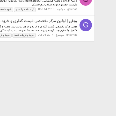
بفرستم خوشتون اومد انتقال بدم باتشکر
golchat
موضوع
Dec 14, 2019
ثبت
دامنه
رنک دار
خرید
دامنه
ر
وبفی | اولین مرکز تخصصی قیمت گذاری و خرید و
G
اولین مرکز تخصصی قیمت گذاری و خرید و فروش وبسایت، دامنه و قا
تکمیل یک فرم چند گزینه ای و ساده، عضو شده و نسبت به ثبت آگه
ghiamat
موضوع
Jul 24, 2014
خرید
و
فروش
دامنه
خرید
و
فر