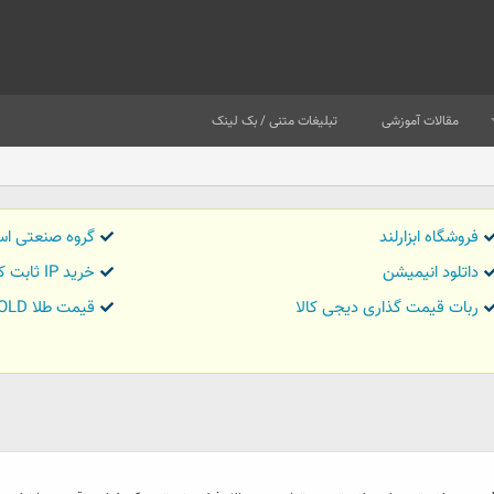
مقالات آموزشی
تبلیغات متنی / بک لینک
فروشگاه ابزارلند
گروه صنعتی اس
داتلود انیمیشن
خرید IP ثابت کاور تریدر
ربات قیمت گذاری دیجی کالا
قیمت طلا GOLD