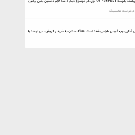
دامنه xy1.ir و دامنه همکلاسی hamkelasy.ir دامنه آرزوبلاگ arzublog.ir پیج اتوریتی و دامین اتوریتی هم رتبشون میره بالا . فیلترم نیستن هرکی خواست قیمت پیشنهادیو پیامک بفرسته 09149354371 توی هر موضوع دیگر دامنه لازم داشتین بگین براتون
 درخواست هاستينگ
 گذاری وب فارسی طراحی شده است. علاقه مندان به خرید و فروش، می توانند با