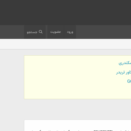
ورود
عضویت
جستجو
کندری