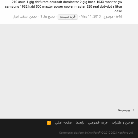
210 asus 1 gig ddr3 ram coursair dominator 2 gig boss 1033 monitor gw
samsung 1932 h.dd 500 maxtor power cooler master 520 real dvd+dvd r liton
case...
ir4d
موضوع
May 11, 2013
پاسخ ها: 1
انجمن:
سخت افزار
خرید
سیستم
برچسب ها
قوانین و مقرّرات
حریم خصوصی
راهنما
صفحه اصلی
R
S
S
®
Community platform by XenForo
© 2010-2021 XenForo Ltd.