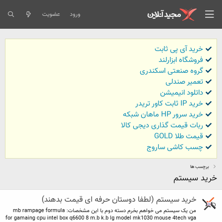
ورود
عضویت
خرید آی پی ثابت
فروشگاه ابزارلند
گروه صنعتی اسکندری
تعمیر صندلی
داتلود انیمیشن
خرید IP ثابت کاور تریدر
خرید سرور HP ماهان شبکه
ربات قیمت گذاری دیجی کالا
قیمت طلا GOLD
چسب کاشی ساروج
برچسب ها
خرید سیستم
خرید سیستم (لطفا دوستان حرفه ای قیمت بدهند)
من یک سیستم می خواهم بخرم دسته دوم با این مشخصات: mb rampage formula
for gamaing cpu intel box q6600 8 m.b k.b lg model mk1030 mouse 4tech vga