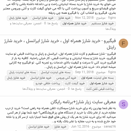
می خوای یه خرید شارژ یا خرید بسته اینترنتی راحت و بی دغدغه داشته باشی یا اگه می
خوای قبضاتو سریع و آسون پرداخت کنی یا اگه می خوای گیفت کارت و آنتی ویروس معتبر
بخری، فیگیرو رو انتخاب کن. با فیگیرو همه چی ردیفه
figiro
موضوع
Nov 12, 2018
خرید
شارژ
خرید
شارژ
ایرانسل
خرید
شارژ
رایتل
پاسخ ها: 0
انجمن:
معرفی سایت‌ها و
خرید
شارژ
مستقیم
خرید
شارژ
همراه
اول
وبلاگ‌ها
فیگیرو - خرید شارژ همراه اول ، خرید شارژ ایرانسل ، خرید شارژ
F
رایتل
فیگیرو - شارژ مستقیم و کارت شارژ همراه اول، ایرانسل و رایتل و پرداخت قبض تو سایت
فیگیرو، خرید شارژ و بسته اینترنتی و پرداخت قبض، کار خیلی راحتیه. کافیه یه بار از
فیگیرو خرید کنی تا سرعت و کیفیت بالای خدمات رو تجربه کنی. تو فیگیرو چه کارایی
میشه انجام داد: خرید شارژ همراه اول، ایرانسل و رایتل...
figiro
موضوع
Sep 11, 2018
بسته های اینترنت ایرانسل
بسته های اینترنت رایتل
بسته های اینترنت
همراه
اول
خرید
آنتی ویروس
خرید
شارژ
ایرانسل
خرید
شارژ
رایتل
خرید
شارژ
همراه
اول
خرید
گیفت کارت
پرداخت خلافی خودرو
پاسخ ها: 0
انجمن:
معرفی سایت‌ها و وبلاگ‌ها
پرداخت قبض تلفن ثابت
معرفی سایت زیار شارژ+برنامه رایگان
S
به نظر شما بهترین راه برای خرید شارژ سیمکارت تلفن همراه چه راهی است؟ خرید از درب
مغازه،خرید از عابر بانک یا خرید از دستگاه های پز فروشگاهی؟ خود شما بهتر از هر کسی
میدانید که برای خرید شارژ به هر یک از روش های فوق شما اجبارا باید از سر کار و یا خانه
خود خارج شده و به درب مغازه یا عابر بانک رفته و...
sanaz16
موضوع
Jun 12, 2016
خرید
شارژ
خرید
شارژ
ایرانسل