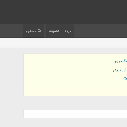
ورود
عضویت
جستجو
کندری