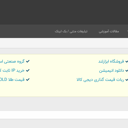
مقالات آموزشی
تبلیغات متنی / بک لینک
فروشگاه ابزارلند
گروه صنعتی اس
داتلود انیمیشن
خرید IP ثابت کاور تریدر
ربات قیمت گذاری دیجی کالا
قیمت طلا GOLD