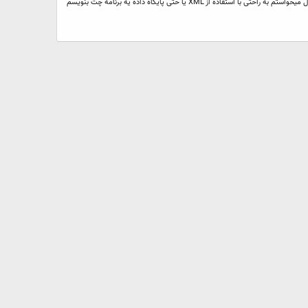
سلام دوستان امیدوارم حال همگی خوب باشه. با پیشنهاد یکی از دوستانم و استادم قرار بود یک محیط چت با فلش نوشته بشه که به عنوان بخش پشتیبانی آنلاین به کار بره. اول میخواستم به راحتی با استفاده از XML یا حتی پایگاه داده یه برنامه چت بنویسم