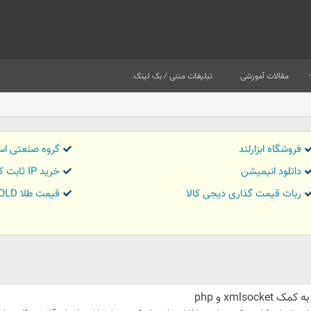
مقالات آموزشی
تبلیغات متنی / بک لینک
فروشگاه ابزارلند
گروه صنعتی اس
داتلود انیمیشن
خرید IP ثابت کاور تریدر
ربات قیمت گذاری دیجی کالا
قیمت طلا GOLD
xmls و php