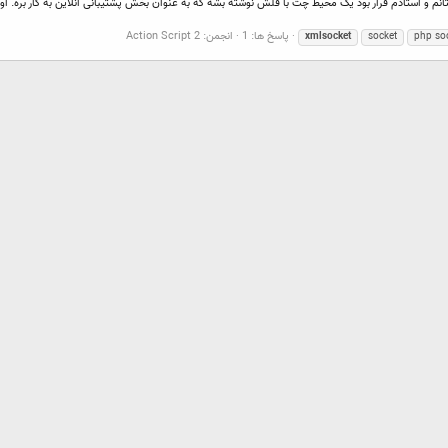
پاسخ ها: 1
انجمن:
Action Script 2
xmlsocket
socket
php so