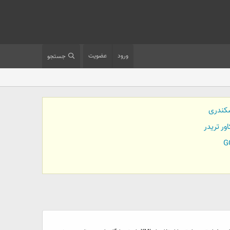
ورود
عضویت
جستجو
کندری