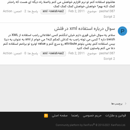
هاشونو استفاده کنم تو نرم افزارم خواهش می کنم یااصلا راه دیگه ای هست که راحتتر
کمک کنه بهم؟ خواهش خواهش کمک کمک کمک
pasha1387
موضوع
Feb 2, 2011
پاسخ ها: 2
انجمن:
Action
xml
+
swish+as2
Script 2
سوال درباره استفاده xml در فلش
P
سلام, یه سوال خیلی فوری دارم خیلی لنگشم کسی اطلاعاتی راجب استفاده از XML در
swish داره ؟ کسی می تونه راجب به کداش کمکم کنه؟ می خوام از xml به عنوان یه دیتا
بیس استفاده کنم, یعنی بتونم attribute رو سرچ کنم و value اونرو تو برنامم استفاده کنم
دعا می کنم واستون کمک کنید
pasha1387
موضوع
Feb 2, 2011
پاسخ ها: 0
انجمن:
Action
xml
+
swish+as2
Script 2
برچسب ها
قوانین و مقرّرات
حریم خصوصی
راهنما
صفحه اصلی
R
S
S
®
Community platform by XenForo
© 2010-2021 XenForo Ltd.