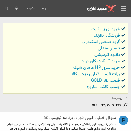
ورود
عضویت
خرید آی پی ثابت
فروشگاه ابزارلند
گروه صنعتی اسکندری
تعمیر صندلی
داتلود انیمیشن
خرید IP ثابت کاور تریدر
خرید سرور HP ماهان شبکه
ربات قیمت گذاری دیجی کالا
قیمت طلا GOLD
چسب کاشی ساروج
برچسب ها
xml +swish+as2
سوال خیلی خیلی فوری برنامه نویسی as
P
سلام یه پروژه دارم با فلش میخوام از xml به عنوان یه دیتابیس استفاده کنم می خوام
مثلا یه اسم بزارم واسه چندتا متغیر و با کدای اکشن اسکریپت پیداشون کنم و value