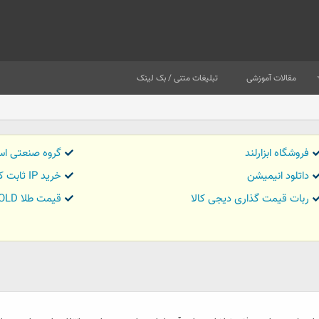
مقالات آموزشی
تبلیغات متنی / بک لینک
فروشگاه ابزارلند
گروه صنعتی اس
داتلود انیمیشن
خرید IP ثابت کاور تریدر
ربات قیمت گذاری دیجی کالا
قیمت طلا GOLD