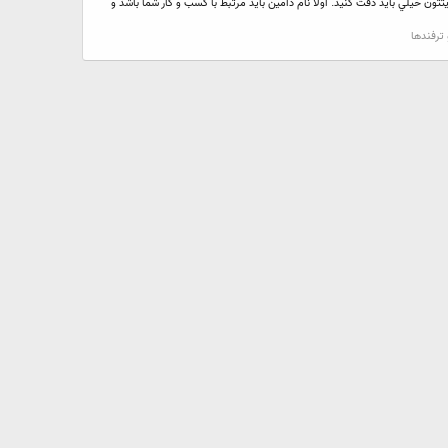
ون خيلي بايد دقت كنيد. اولا نام دامين بايد مرتبط با كسب و كار شما باشد و
ترفندها