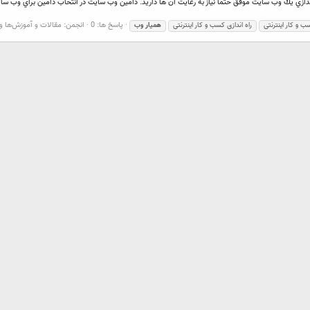
ندازي يك وب سايت موفق حتما نياز به رعايت آن ها داريد. دامين وب سايت در انتخاب دامين براي وب سايتت
پاسخ ها: 0
انجمن:
مقالات و آموزش‌ها و 
 و کار اینترنتی
راه اندازی کسب و کار اینترنتی
همیار
وب