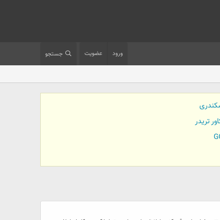
ورود
عضویت
جستجو
کندری