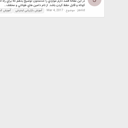
در اين مقاله قصد دارم مواردي را خدمتتون توضيح بدهم كه براي راه ا
كوتاه و قابل حفظ كردن باشد. از نام دامين هاي طولاني و مخفف...
javiid
موضوع
Mar 4, 2017
آموزش بازاریابی اینترنتی
آموزش کسب