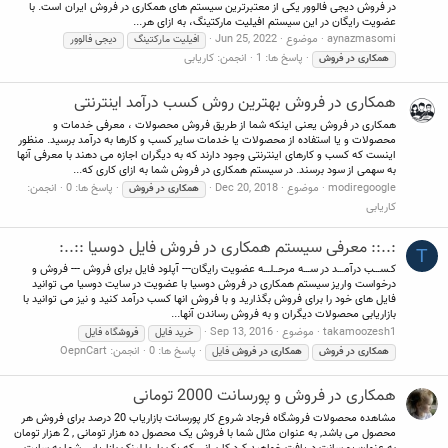
در فروش دیجی فالوور یکی از معتبرترین سیستم های همکاری در فروش ایران است. با
عضویت رایگان در این سیستم افیلیت مارکتینگ، به ازای هر...
aynazmasomi
موضوع
Jun 25, 2022
افیلیت مارکتینگ
دیجی فالوور
پاسخ ها: 1
انجمن:
کاریابی
همکاری
در
فروش
همکاری در فروش بهترین روش کسب درآمد اینترنتی
همکاری در فروش یعنی اینکه شما از طریق فروش محصولات ، معرفی خدمات و
محصولات و یا استفاده از محصولات یا خدمات سایر کسب و کارها به درآمد برسید. منظور
اینست که کسب و کارهای اینترنتی وجود دارند که به دیگران اجازه می دهند با معرفی آنها
به سهمی از سود برسند. در سیستم همکاری در فروش شما به ازای کاری که...
modiregoogle
موضوع
Dec 20, 2018
پاسخ ها: 0
انجمن:
همکاری
در
فروش
کاریابی
:..:: معرفی سیستم همکاری در فروش فایل دوسیا ::..:
T
کـســـب درآمـــد در ســـه مرحــلـــه عضویت رایگان--- آپلود فایل برای فروش --- فروش و
درخواست واریز سیستم همکاری در فروش دوسیا با عضویت در سایت دوسیا می توانید
فایل های خود را برای فروش بگذارید و با فروش انها کسب درآمد کنید و نیز می توانید با
بازاریابی محصولات دیگران و به فروش رساندن آنها...
takamoozesh1
موضوع
Sep 13, 2016
خرید فایل
فروش
گاه فایل
پاسخ ها: 0
انجمن:
OepnCart
همکاری
در
فروش
همکاری
در
فروش
فایل
همکاری در فروش و پورسانت 2000 تومانی
مشاهده محصولات فروشگاه فرجاد شروع کار پورسانت بازاریاب 20 درصد برای فروش هر
محصول می باشد, به عنوان مثال شما با فروش یک محصول ده هزار تومانی , 2 هزار تومان