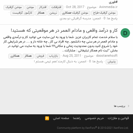
#فوری
Avinmedia.ir
موضوع
Oct 28, 2017
افترافکت
افترکار
موشن
موشن گرافیک
موشن گرافیک-طراح
موشن گرافیک-
همکار
ی
نریشن
همکار
کارآموز، گرافیست
پاسخ ها: 0
انجمن:
مدرسه گرافیکی دو بعدی
کار و درآمد واقعی و مادام العمر در هر موقعیتی که هستید!
D
با سلام خدمت تمام کاربران عزیز. شما با ورود به این سایت می توانید کار و درآمدی واقعی
و مادام العمر در هر سنی چه دانشجو , چه افراد بی کار , چه خانه دار و .... در هر شرایطی کار
خود را شروع کنید.بدون محدودیت زمانی و مکانی!!!! شما با ورود به سایت می توانید در
بخش "ثبت نام همکار تبلیغاتی : مشارکت...
doostanehsoft
موضوع
Aug 25, 2011
بازاریاب
فروش
همکار
همکار
ی
پاسخ ها: 0
انجمن:
به دنبال کارمند/هم تیمی هستم !
پذیرش
برچسب ها
قوانین و مقرّرات
حریم خصوصی
راهنما
صفحه اصلی
R
S
S
®
Community platform by XenForo
© 2010-2021 XenForo Ltd.