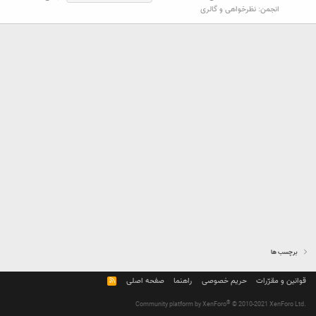
انجمن:
نظرخواهی و گالری
برچسب ها
قوانین و مقرّرات
حریم خصوصی
راهنما
صفحه اصلی
R
S
S
®
Community platform by XenForo
© 2010-2021 XenForo Ltd.