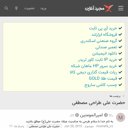
ورود
عضویت
خرید آی پی ثابت
فروشگاه ابزارلند
گروه صنعتی اسکندری
تعمیر صندلی
داتلود انیمیشن
خرید IP ثابت کاور تریدر
خرید سرور HP ماهان شبکه
ربات قیمت گذاری دیجی کالا
قیمت طلا GOLD
چسب کاشی ساروج
برچسب ها
حضرت علی طراحی مصطفی
.:: ф امیرالمومنین ф ::.
M
به نام خدا با سلام طرحی به مناسبت میلاد حضرت علی(ع) موفق باشید.
mostafa_cs
موضوع
Jun 26, 2010
پاسخ ها: 11
حضرت
علی
طراحی
مصطفی