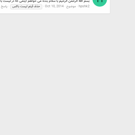
بسم الله الرحمن الرحیم با سلام بنده می خواهم آیتمی که در لیست ب
hpshk2
موضوع
Oct 10, 2014
پاسخ ها
حذف
آیتم
لیست
باکس