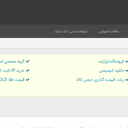
مقالات آموزشی
تبلیغات متنی / بک لینک
فروشگاه ابزارلند
گروه صنعتی اس
داتلود انیمیشن
خرید IP ثابت کاور تریدر
ربات قیمت گذاری دیجی کالا
قیمت طلا GOLD