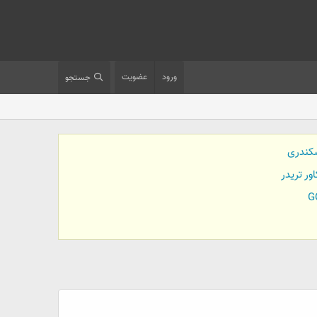
ورود
عضویت
جستجو
کندری