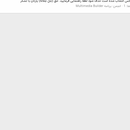
اکس انتخاب شده است حذف شود لطفاً راهنمایی فرمایید. حق (جلّ جلاله) یارتان با تشکر
: 1
انجمن:
برنامه Multimedia Builder