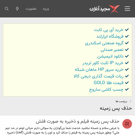
ورود
عضویت
خرید آی پی ثابت
فروشگاه ابزارلند
گروه صنعتی اسکندری
تعمیر صندلی
داتلود انیمیشن
خرید IP ثابت کاور تریدر
خرید سرور HP ماهان شبکه
ربات قیمت گذاری دیجی کالا
قیمت طلا GOLD
چسب کاشی ساروج
برچسب ها
حذف پس زمینه
حذف پس زمینه فیلم و ذخیره به صورت فلش
R
با عرض سلام و خسته نباشید خدمت شما بزرگواران یه سوالی دارم حیاتی اونم در حد تیم
ملی؟ چطور میشه پس زمینه یه فیلم را حذف کرد و اون را به صورت فلش (swf) ذخیره