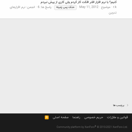
کنیم؟ با نرم افزار افتر افکت کار کردم ولی کاری از پیش نبردم
r.k
موضوع
May 11, 2012
پاسخ ها: 6
انجمن:
نرم افزارهای
حذف
پس
زمینه
تدوین
برچسب ها
قوانین و مقرّرات
حریم خصوصی
راهنما
صفحه اصلی
R
S
S
®
Community platform by XenForo
© 2010-2021 XenForo Ltd.