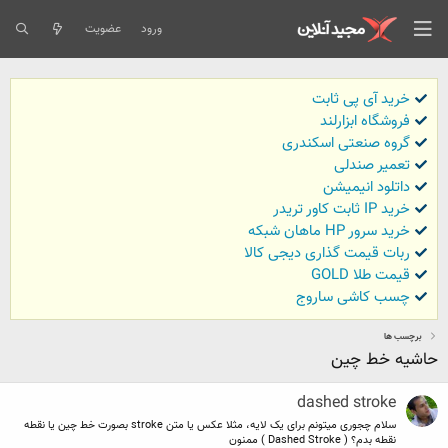
ورود
عضویت
خرید آی پی ثابت
فروشگاه ابزارلند
گروه صنعتی اسکندری
تعمیر صندلی
داتلود انیمیشن
خرید IP ثابت کاور تریدر
خرید سرور HP ماهان شبکه
ربات قیمت گذاری دیجی کالا
قیمت طلا GOLD
چسب کاشی ساروج
برچسب ها
حاشیه خط چین
dashed stroke
سلام چجوری میتونم برای یک لایه، مثلا عکس یا متن stroke بصورت خط چین یا نقطه
نقطه بدم؟ ( Dashed Stroke ) ممنون