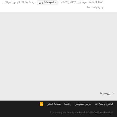
o_real_love
موضوع
Feb 20, 2012
پاسخ ها: 3
انجمن:
سوالات
حاشیه
خط
چین
و درخواست ها
برچسب ها
قوانین و مقرّرات
حریم خصوصی
راهنما
صفحه اصلی
R
S
S
®
Community platform by XenForo
© 2010-2021 XenForo Ltd.