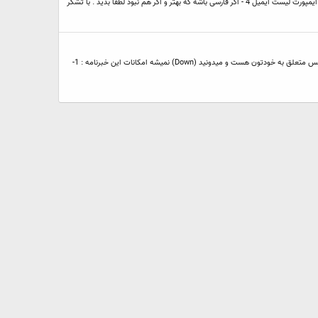
من براتون اسكريپت خبرنامه كه فكر كنم بيشتر از همه چيز براي يك سايت مفيد و لازم باشه اين اسكريپت مانند سيستم خبرنامه سايت وبگذر هست با اين تفاوت كه اين سرويس متعلق به خودتون هست و ميدونيد (Down) نميشه امكانات اين خبرنامه : 1-