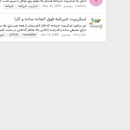
دنبال یه اسکریپت خبرنامه هستم که بتونم روی لوکال یا سرور نصب کنم و این امکانات رو داشته باشه : 1 - ادیتور 2 - امکان تهیه لیست های متعدد و دسته بندی ها 3 - امکان 
iraninic
موضوع
Dec 26, 2009
پ
اسکریپت
خبرنامه
خبرنامه
اسكريپت خبرنامه فوق العاده ساده و كارا
داراي محيطي ساده و قدرتمند (عكس بالا بخاطر گذاشتن در سايت تغيير
oms_sos
موضوع
Jun 14, 2008
newsletter
p30vel
خبرن