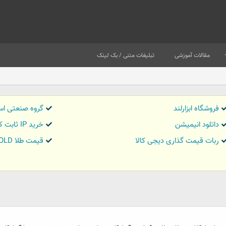
مقالات آموزشی
تبلیغات متنی / بک لینک
فروشگاه ابزارلند
گروه صنعتی اس
داتلود انیمیشن
خرید IP ثابت کاور تریدر
ربات قیمت گذاری دیجی کالا
قیمت طلا GOLD