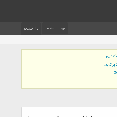
ورود
عضویت
جستجو
کندری